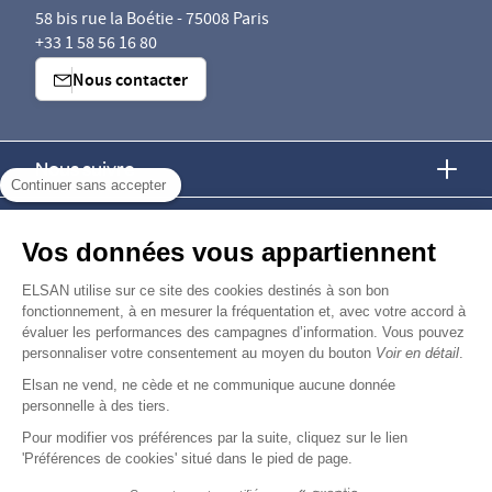
58 bis rue la Boétie - 75008 Paris
+33 1 58 56 16 80
Nous contacter
Nous suivre
Continuer sans accepter
Nous trouver
Vos données vous appartiennent
Nous rejoindre
ELSAN utilise sur ce site des cookies destinés à son bon
fonctionnement, à en mesurer la fréquentation et, avec votre accord à
évaluer les performances des campagnes d’information. Vous pouvez
Devenir fournisseur
personnaliser votre consentement au moyen du bouton
Voir en détail
.
Elsan ne vend, ne cède et ne communique aucune donnée
© Copyright 2026
Elsan
personnelle à des tiers.
-
-
-
-
Mentions Légales
Données personnelles
Gestion des cookies
Droits & Devoirs
Agence digitale : VOID
Pour modifier vos préférences par la suite, cliquez sur le lien
'Préférences de cookies' situé dans le pied de page.