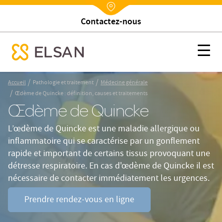
Trouver un établissement
Nx:Annuaire
Œdème de Quincke : définition, causes et traitements
Nx:s
se menu mobile
Nx:Aller
/
/
Accueil
Pathologie et traitement
Médecine générale
au
/
Œdème de Quincke : définition, causes et traitements
contenu
Œdème de Quincke
principal
L’œdème de Quincke est une maladie allergique ou
inflammatoire qui se caractérise par un gonflement
rapide et important de certains tissus provoquant une
détresse respiratoire. En cas d'œdème de Quincke il est
nécessaire de contacter immédiatement les urgences.
Prendre rendez-vous en ligne