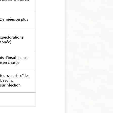
 2 années ou plus
expectorations,
yspnée)
is d'insuffisance
se en charge
teurs, corticoïdes,
 besoin,
 surinfection