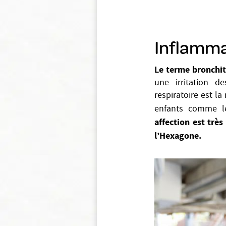
Inflamma
Le terme bronchit
une irritation d
respiratoire est la
enfants comme le
affection est trè
l’Hexagone.