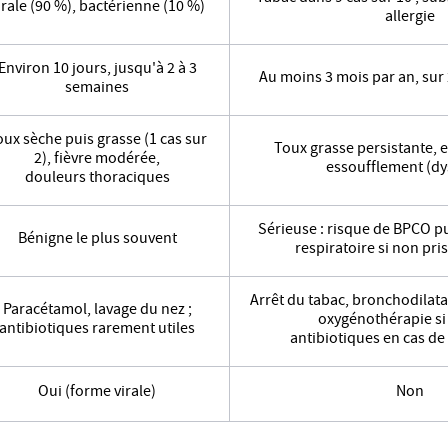
irale (90 %), bactérienne (10 %)
allergie
Environ 10 jours, jusqu'à 2 à 3
Au moins 3 mois par an, sur
semaines
oux sèche puis grasse (1 cas sur
Toux grasse persistante, 
2), fièvre modérée,
essoufflement (d
douleurs thoraciques
Sérieuse : risque de BPCO pu
Bénigne le plus souvent
respiratoire si non pri
Arrêt du tabac, bronchodilata
Paracétamol, lavage du nez ;
oxygénothérapie si
antibiotiques rarement utiles
antibiotiques en cas de
Oui (forme virale)
Non