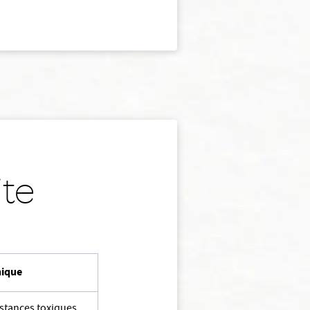
ite
nique
bstances toxiques,