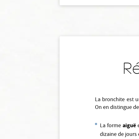
Ré
La bronchite est 
On en distingue deu
aiguë
La forme
e
dizaine de jours