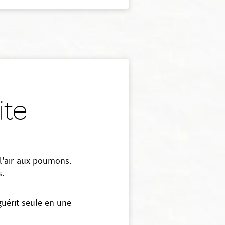
ite
l'air aux poumons.
s.
 guérit seule en une