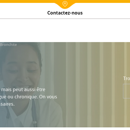
ymptômes
Qui consulter ?
Causes
Traitements
Pr
Nx:Annuaire
Contactez-nous
Bronchite
Tro
 mais peut aussi être
iguë ou chronique. On vous
saires.