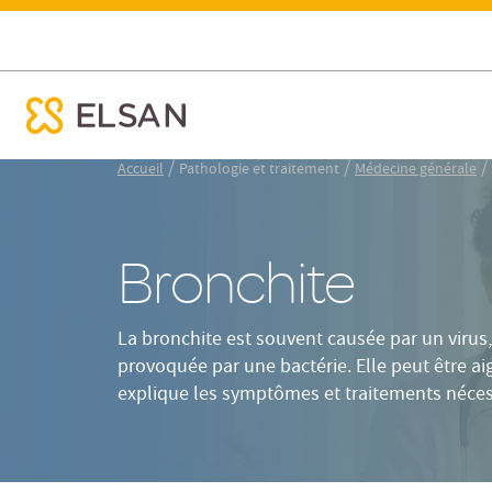
Tableau
Résumé
Définition
S
Bronchite
ose menu mobile
Nx:Aller
/
/
/
Accueil
Pathologie et traitement
Médecine générale
au
contenu
principal
Bronchite
La bronchite est souvent causée par un virus,
provoquée par une bactérie. Elle peut être a
explique les symptômes et traitements néces