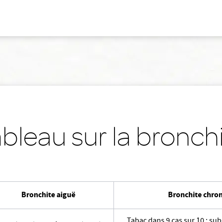
bleau sur la bronch
Bronchite aiguë
Bronchite chro
Tabac dans 9 cas sur 10 ; su