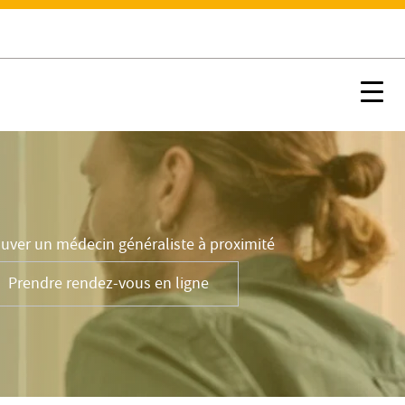
évention
Prendre rendez-vous en ligne
Nx:Afficher menu ancre
Nx:s
uver un médecin généraliste à proximité
Prendre rendez-vous en ligne