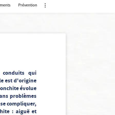
ements
Prévention
Nx:Afficher menu ancre
 conduits qui
e est d'origine
bronchite évolue
sans problèmes
 se compliquer,
ite : aiguë et