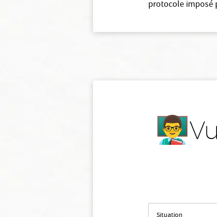
protocole imposé p
👨‍🏫
Situation