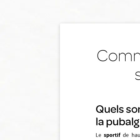
Comme
Quels son
la pubalg
sportif
Le
de hau