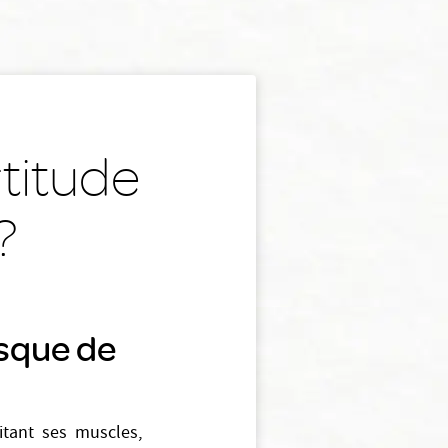
titude
?
isque de
citant ses muscles,