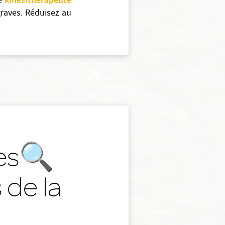
kinésithérapeute
de
graves. Réduisez au
nes🔍
 de la