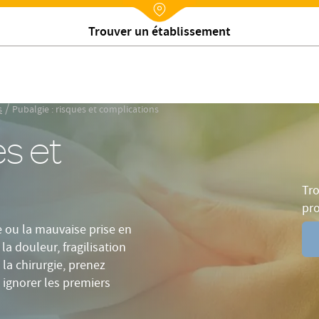
inition
Causes et symptômes
Risques
Sources
FA
Nx:Annuaire
Rechercher un médecin
/
s
Pubalgie : risques et complications
es et
Tro
pr
e ou la mauvaise prise en
a douleur, fragilisation
la chirurgie, prenez
 ignorer les premiers