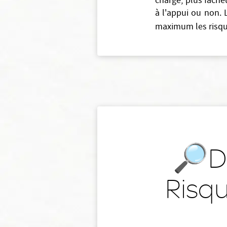
charge, plus fâche
à l'appui ou non. 
maximum les risque
🔎Da
Risqu