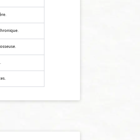
ère.
chronique.
 osseuse.
.
es.