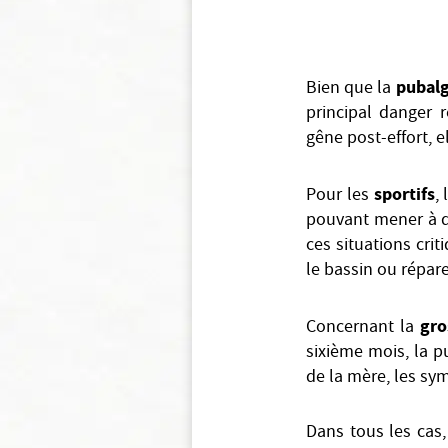
pubal
Bien que la
principal danger 
gêne post-effort, e
sportifs
Pour les
,
pouvant mener à de
ces situations crit
le bassin ou répar
gro
Concernant la
sixième mois, la p
de la mère, les s
Dans tous les cas,