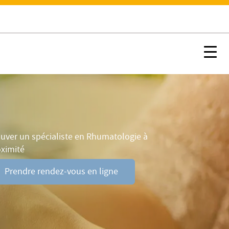
Q
Prendre rendez-vous en ligne
Nx:s
uver un spécialiste en Rhumatologie à
oximité
Prendre rendez-vous en ligne