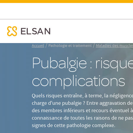
Résumé
Tableau
Déf
Pubalgie : risques et complications
ose menu mobile
Nx:Aller
/
/
Accueil
Pathologie et traitement
Maladies des muscle
au
Pubalgie : risqu
contenu
principal
complications
Quels risques entraîne, à terme, la négligenc
charge d'une pubalgie ? Entre aggravation de l
des membres inférieurs et recours éventuel à 
connaissance de toutes les raisons de ne pas
signes de cette pathologie complexe.