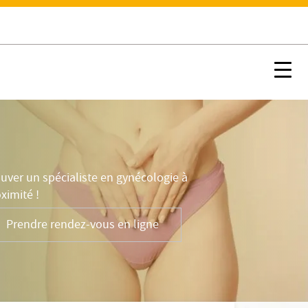
FAQ
Prendre rendez-vous en ligne
Nx:s
uver un spécialiste en gynécologie à
ximité !
Prendre rendez-vous en ligne