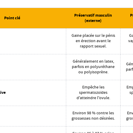
Préservatif masculin
P
Point clé
(externe)
Gaine placée sur le pénis
Ga
en érection avant le
va
rapport sexuel.
Généralement en latex,
Gén
parfois en polyuréthane
par
ou polyisoprène.
Empêche les
Emp
ive
spermatozoïdes
s
d'atteindre l'ovule.
Environ 98 % contre les
Env
grossesses non désirées.
gro