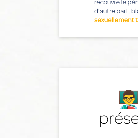
recouvre le pén
d'autre part, b
sexuellement t
👨‍
prése