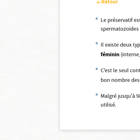
Retour
Le préservatif e
spermatozoïdes e
Il existe deux ty
féminin
(interne,
C'est le seul con
bon nombre des i
Malgré jusqu'à 9
utilisé.