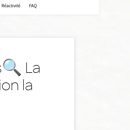
Réactivité
FAQ
s🔍 La
on la