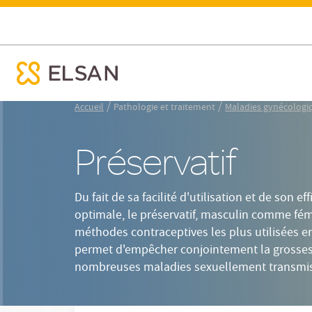
Résumé
Définition
Tablea
Préservatif
ose menu mobile
Nx:Aller
/
/
Accueil
Pathologie et traitement
Maladies gynécologi
au
contenu
Préservatif
principal
Du fait de sa facilité d'utilisation et de son e
optimale, le préservatif, masculin comme fémi
méthodes contraceptives les plus utilisées en
permet d'empêcher conjointement la grossess
nombreuses maladies sexuellement transmis