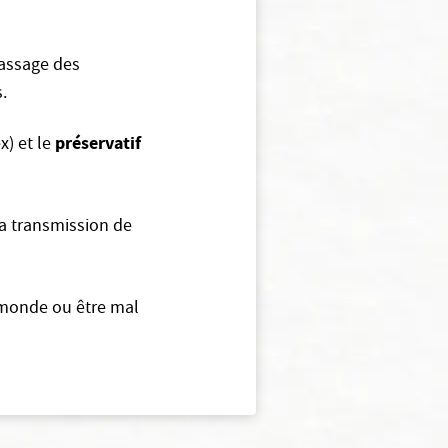
assage des
.
préservatif
x) et le
la transmission de
e monde ou être mal