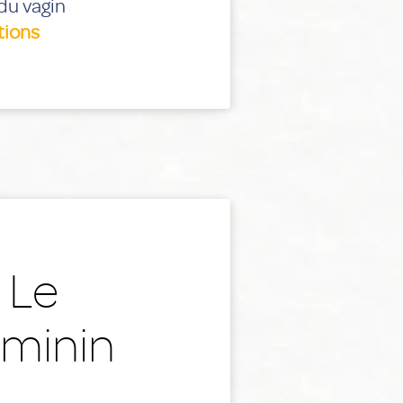
 du vagin
tions
 Le
éminin