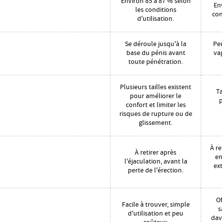
Environ 85 à 87 % selon
En
les conditions
con
d'utilisation.
Se déroule jusqu'à la
Peu
base du pénis avant
va
toute pénétration.
Plusieurs tailles existent
T
pour améliorer le
p
confort et limiter les
risques de rupture ou de
glissement.
À re
À retirer après
en
l'éjaculation, avant la
ext
perte de l'érection.
Of
Facile à trouver, simple
s
d'utilisation et peu
dav