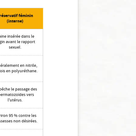
réservatif féminin
(interne)
ine insérée dans le
gin avant le rapport
sexuel.
éralement en nitrile,
fois en polyuréthane.
êche le passage des
permatozoïdes vers
l'utérus.
iron 95 % contre les
ssesses non désirées.