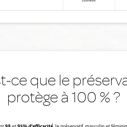
coûteux.
t-ce que le préserva
protège à 100 % ?
98
95% d'efficacité
ent
et
, le préservatif, masculin et féminin