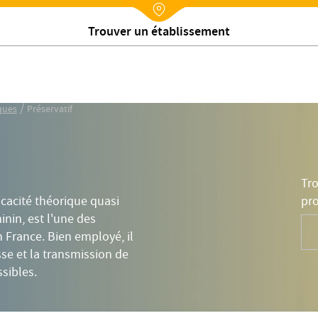
u
Efficacité
Inconvénients
Utilisation
Réactivité
Nx:Annuaire
Rechercher un médecin
/
ques
Préservatif
Tro
pro
fficacité théorique quasi
nin, est l'une des
 France. Bien employé, il
e et la transmission de
sibles.