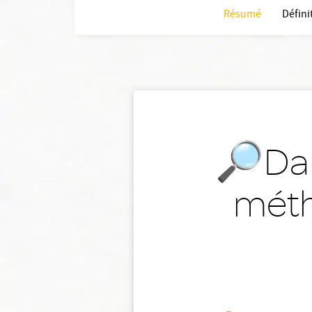
Résumé
Défini
🔎Dan
méth