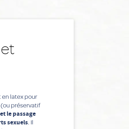
 et
 en latex pour
 (ou préservatif
et le passage
ts sexuels
. Il