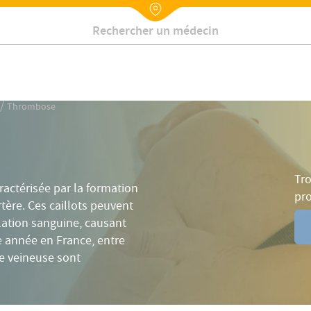
Facteurs de risque
Traitement
FAQ
Symptômes
Nx:Annuaire
Contactez-nous
/
Thrombose
Tro
actérisée par la formation
pr
tère. Ces caillots peuvent
lation sanguine, causant
ue année en France, entre
e veineuse sont