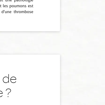
est une pathologie
ent les poumons est
on d'une thrombose
s de
 ?