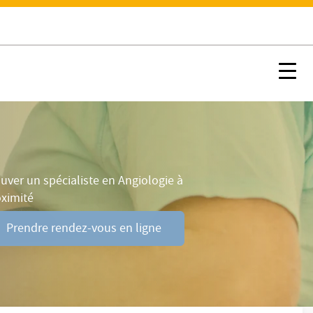
Prendre rendez-vous en ligne
Nx:s
uver un spécialiste en Angiologie à
oximité
Prendre rendez-vous en ligne