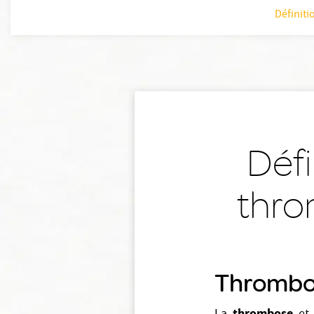
Définiti
Défi
thro
Thrombose
thrombose