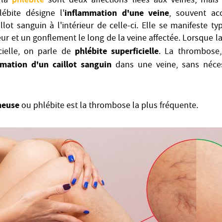
phlébite
 la
sont deux affections liées aux veines, mais
inflammation d'une veine
lébite désigne l'
, souvent ac
llot sanguin à l'intérieur de celle-ci. Elle se manifeste 
ur et un gonflement le long de la veine affectée. Lorsque l
phlébite superficielle
cielle, on parle de
. La thrombose, 
rmation d'un caillot sanguin
dans une veine, sans néces
neuse
ou phlébite est la thrombose la plus fréquente.