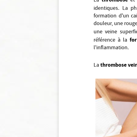
La
et
identiques. La ph
formation d'un cai
douleur, une rouge
une veine superfi
fo
référence à la
l'inflammation.
thrombose vei
La