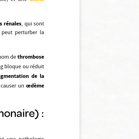
s rénales
, qui sont
 peut perturber la
thrombose
 nom de
ng bloque ou réduit
ugmentation de la
œdème
t causer un
onaire) :