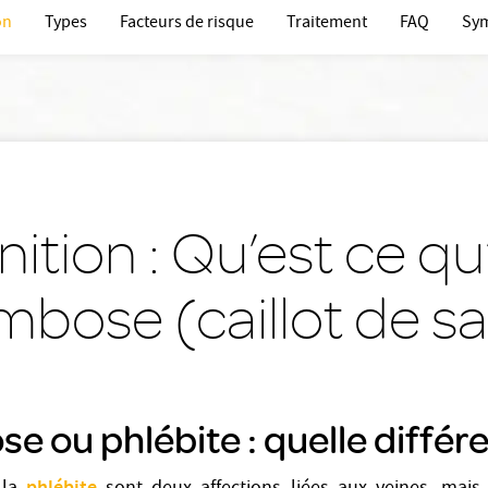
on
Types
Facteurs de risque
Traitement
FAQ
Sy
nition : Qu’est ce q
mbose (caillot de sa
 ou phlébite : quelle différ