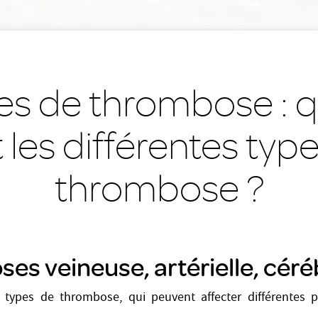
es de thrombose : q
 les différentes typ
thrombose ?
es veineuse, artérielle, céré
rs types de thrombose, qui peuvent affecter différentes 