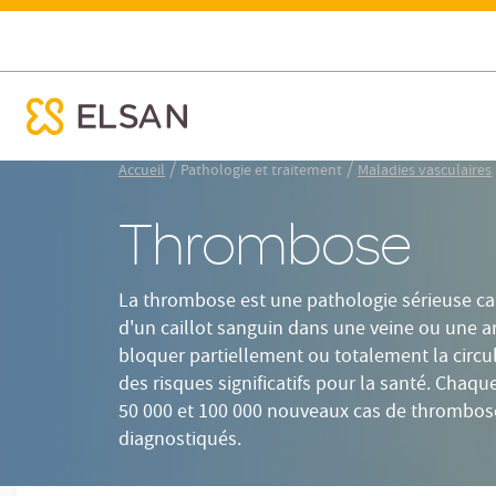
Définition
Types
Thrombose
ose menu mobile
Nx:Aller
/
/
Accueil
Pathologie et traitement
Maladies vasculaires
au
contenu
Thrombose
principal
La thrombose est une pathologie sérieuse car
d'un caillot sanguin dans une veine ou une ar
bloquer partiellement ou totalement la circu
des risques significatifs pour la santé. Chaq
50 000 et 100 000 nouveaux cas de thrombos
diagnostiqués.