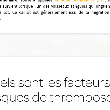
lmonaire,
embolie pulmonaire (EP)
souvent appelée
, 
 survient lorsque l'un des vaisseaux sanguins qui irrigu
illot. Ce caillot est généralement issu de la migrati
.
ls sont les facteur
isques de thrombose