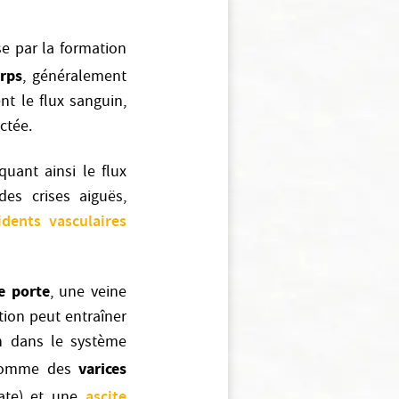
e par la formation
rps
, généralement
nt le flux sanguin,
ctée.
quant ainsi le flux
es crises aiguës,
idents vasculaires
e porte
, une veine
tion peut entraîner
on dans le système
varices
s comme des
ascite
rate) et une