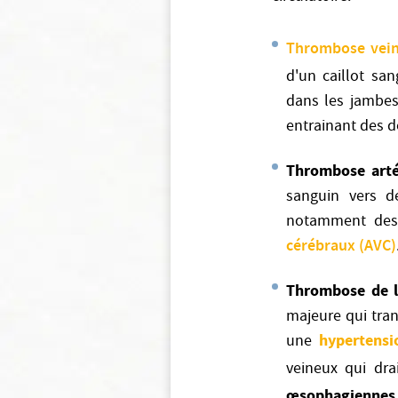
Thrombose vei
d'un caillot sa
dans les jambes.
entrainant des d
Thrombose arté
sanguin vers d
notamment de
cérébraux (AVC)
Thrombose de l
majeure qui tran
hypertensi
une
veineux qui dr
œsophagiennes