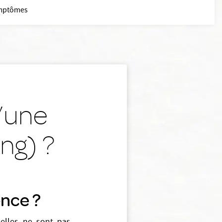
mptômes
u’une
ng) ?
ence ?