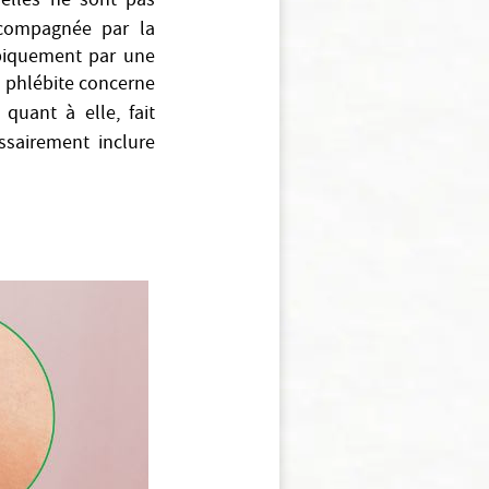
 elles ne sont pas
compagnée par la
typiquement par une
a phlébite concerne
quant à elle, fait
sairement inclure