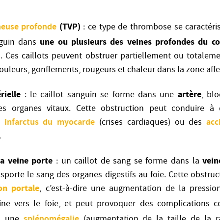
neuse profonde
(TVP)
: ce type de thrombose se caractéris
une ou plusieurs des veines profondes du co
nguin dans
 Ces caillots peuvent obstruer partiellement ou totaleme
ouleurs, gonflements, rougeurs et chaleur dans la zone affe
rielle
artère
: le caillot sanguin se forme dans une
, blo
es organes vitaux. Cette obstruction peut conduire à d
infarctus du myocarde
acc
s
(crises cardiaques) ou des
.
a veine porte
vein
: un caillot de sang se forme dans la
sporte le sang des organes digestifs au foie. Cette obstruc
on portale
, c’est-à-dire une augmentation de la pressi
aine vers le foie, et peut provoquer des complication
splénomégalie
, une
(augmentation de la taille de la 