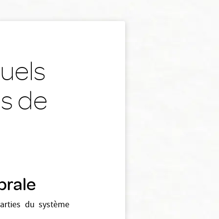
uels
es de
brale
parties du système