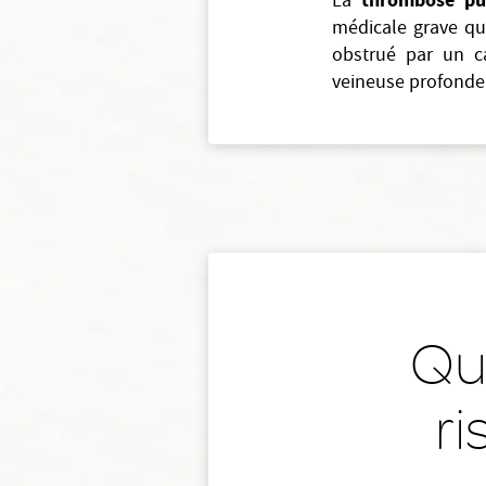
thrombose pu
La
médicale grave qui
obstrué par un ca
veineuse profonde
Que
r