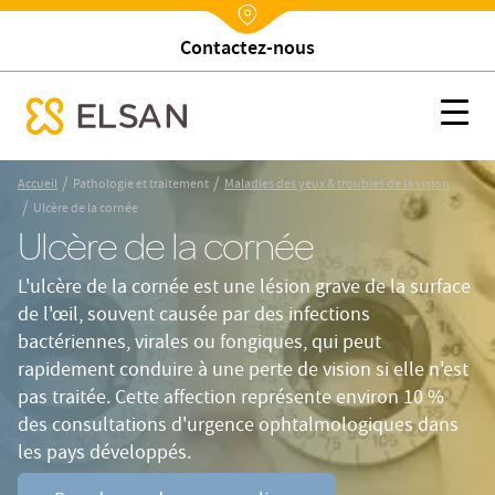
Trouver un établissement
Nx:Annuaire
Ulcère de la cornée
Nx:s
se menu mobile
Nx:Aller
/
/
Accueil
Pathologie et traitement
Maladies des yeux & troubles de la vision
au
/
Ulcère de la cornée
contenu
Ulcère de la cornée
principal
L'ulcère de la cornée est une lésion grave de la surface
de l'œil, souvent causée par des infections
bactériennes, virales ou fongiques, qui peut
rapidement conduire à une perte de vision si elle n'est
pas traitée. Cette affection représente environ 10 %
des consultations d'urgence ophtalmologiques dans
les pays développés.