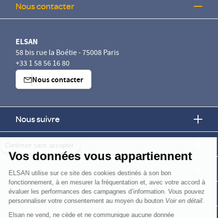
Nous contacter
ELSAN
58 bis rue la Boétie - 75008 Paris
+33 1 58 56 16 80
Nous contacter
Nous suivre
Continuer sans accepter
Nous trouver
Vos données vous appartiennent
Nous rejoindre
ELSAN utilise sur ce site des cookies destinés à son bon
fonctionnement, à en mesurer la fréquentation et, avec votre accord à
évaluer les performances des campagnes d’information. Vous pouvez
Devenir fournisseur
personnaliser votre consentement au moyen du bouton
Voir en détail
.
Elsan ne vend, ne cède et ne communique aucune donnée
Elsan