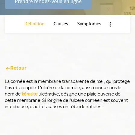
Prendre rendez-vous en ligne
Définition
Causes
Symptômes
Nx:Afficher m
Retour
La cornée est la membrane transparente de l’œil, qui protège
l’iris et la pupille. L’ulcère de la cornée, aussi connu sous le
nom de
kératite
ulcérative, désigne une plaie ouverte de
cette membrane. Si l’origine de l'ulcère cornéen est souvent
infectieuse, d'autres causes ont été identifiées.