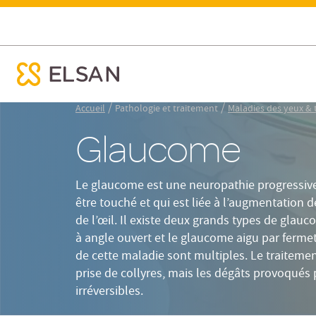
Définition
Causes
Symptô
Glaucome : symptômes et traitements
ose menu mobile
Nx:Aller
/
/
Accueil
Pathologie et traitement
Maladies des yeux & t
au
Glaucome
contenu
principal
Le glaucome est une neuropathie progressive
être touché et qui est liée à l’augmentation de
de l’œil. Il existe deux grands types de gla
à angle ouvert et le glaucome aigu par fermet
de cette maladie sont multiples. Le traitemen
prise de collyres, mais les dégâts provoqués 
irréversibles.