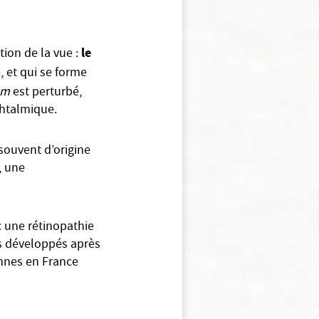
le
tion de la vue :
, et qui se forme
um
est perturbé,
phtalmique.
souvent d’origine
, une
 une rétinopathie
s développés après
onnes en France