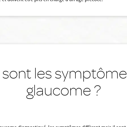
 et doivent être pris en charge à un âge précoce.
 sont les symptôme
glaucome ?