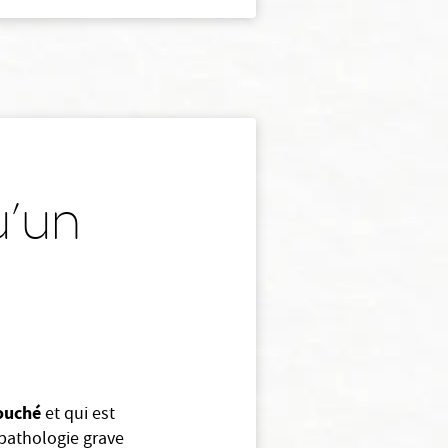
u’un
touché
et qui est
 pathologie grave