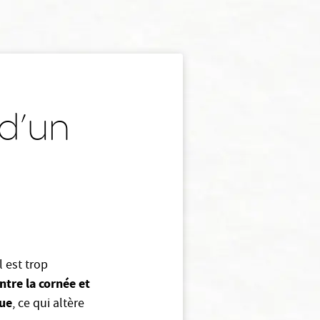
 d’un
l est trop
ntre la cornée et
que
, ce qui altère