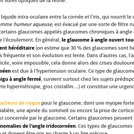
 fibres optiques de la rétine.
iquide intra-oculaire entre la cornée et l’iris, qui nourrit le c
 nomme
humeur aqueuse
, est évacué par une sorte de filtre 
certains glaucomes appelés glaucomes chroniques à angle o
le glaucome à angle ouvert tou
e l’écoulement. En général,
ent héréditaire
(on estime que 30 % des glaucomes sont hér
us fréquente et son évolution est lente. Dans d’autres cas, l’
icile, voire impossible, cela donne alors des crises doulour
rnéen
est due à l’hypertension oculaire. Ce type de glaucom
igu à angle fermé
, survient surtout chez les sujets prédisp
orte hypermétropie, gros cristallin…) et constitue une urge
facteurs de risque
pour le glaucome, dont une myopie forte
iabète, une apnée du sommeil ou encore la prise de cortico
st concernée par le glaucome. Certains glaucomes peuvent
nomalies de l’angle iridocornéen
. Ces types de glaucomes 