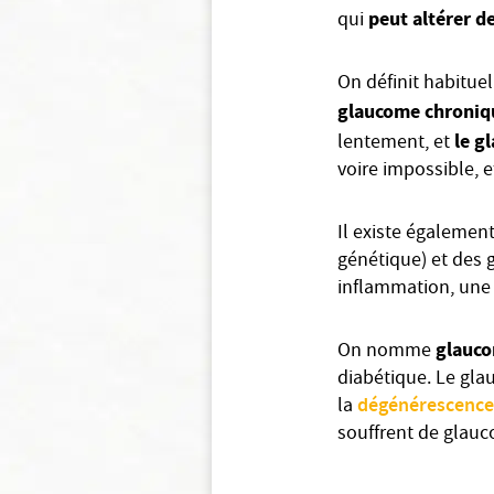
peut altérer d
qui
On définit habitue
glaucome chroniqu
le g
lentement, et
voire impossible, 
Il existe égalemen
génétique) et des 
inflammation, un
glauco
On nomme
diabétique. Le gla
dégénérescence
la
souffrent de glauc