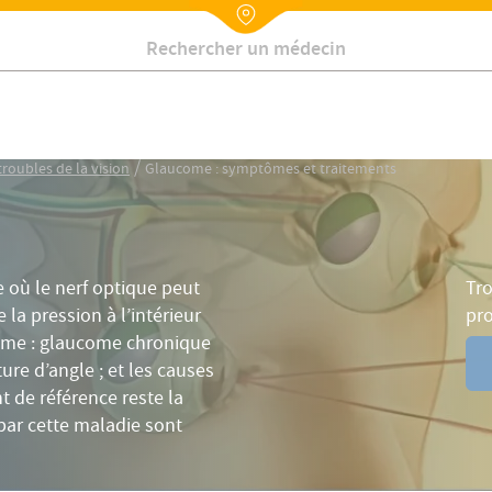
mes
Diagnostic
Traitements
Prévention
Risques
Nx:Annuaire
Contactez-nous
/
roubles de la vision
Glaucome : symptômes et traitements
Tro
 où le nerf optique peut
pr
 la pression à l’intérieur
ucome : glaucome chronique
ure d’angle ; et les causes
t de référence reste la
par cette maladie sont