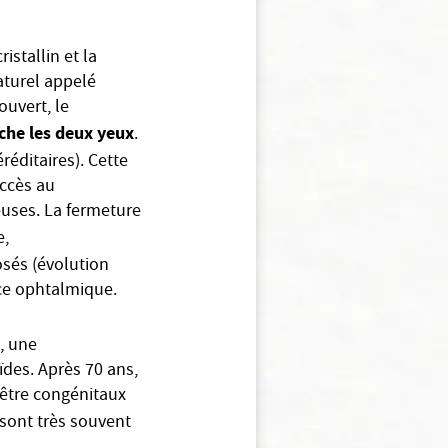
ristallin et la
naturel appelé
uvert, le
che les deux yeux
.
éditaires). Cette
accès au
euses. La fermeture
e,
osés (évolution
nce ophtalmique.
, une
ïdes. Après 70 ans,
 être congénitaux
sont très souvent