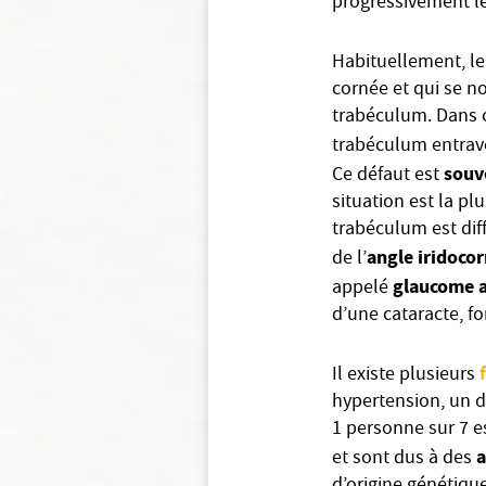
progressivement les
Habituellement, le l
cornée et qui se
trabéculum. Dans 
trabéculum entrav
souv
Ce défaut est
situation est la pl
trabéculum est diff
angle iridoco
de l’
glaucome a
appelé
d’une cataracte, f
Il existe plusieurs
hypertension, un d
1 personne sur 7 e
a
et sont dus à des