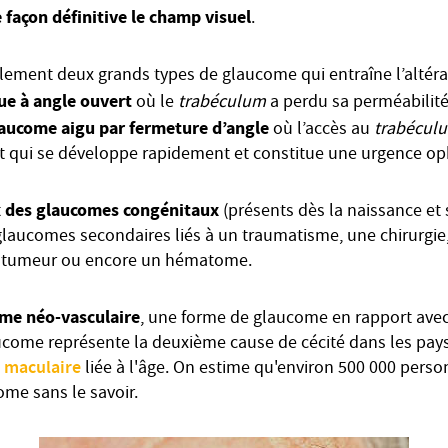
e façon définitive le champ visuel
.
llement deux grands types de glaucome qui entraîne l’altéra
e à angle ouvert
où le
trabéculum
a perdu sa perméabilité
laucome aigu par fermeture d’angle
où l’accès au
trabécul
et qui se développe rapidement et constitue une urgence o
des glaucomes congénitaux
t
(présents dès la naissance et 
glaucomes secondaires liés à un traumatisme, une chirurgie
e tumeur ou encore un hématome.
me néo-vasculaire
, une forme de glaucome en rapport avec
ucome représente la deuxième cause de cécité dans les pay
 maculaire
liée à l'âge. On estime qu'environ 500 000 pers
ome sans le savoir.