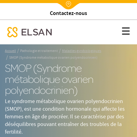
Trouver un établissement
Nx:Annuaire
SMOP (Syndrome métabolique ovarien polyendocrinien)
Nx:s
se menu mobile
Nx:Aller
/
/
Accueil
Pathologie et traitement
Maladies gynécologiques
au
/
SMOP (Syndrome métabolique ovarien polyendocrinien)
contenu
SMOP (Syndrome
principal
métabolique ovarien
polyendocrinien)
Le syndrome métabolique ovarien polyendocrinien
(SMOP), est une condition hormonale qui affecte les
femmes en âge de procréer. Il se caractérise par des
déséquilibres pouvant entraîner des troubles de la
fertilité.