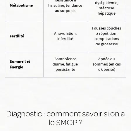
Résistance à
dyslipidémie,
Métabolisme
l’insuline, tendance
stéatose
au surpoids
hépatique
Fausses couches
Anovulation,
à répétition,
Fertilité
infertilité
complications
de grossesse
Somnolence
Apnée du
Sommeil et
diurne, fatigue
sommeil (en cas
énergie
persistante
d’obésité)
Diagnostic : comment savoir si on a
le SMOP ?