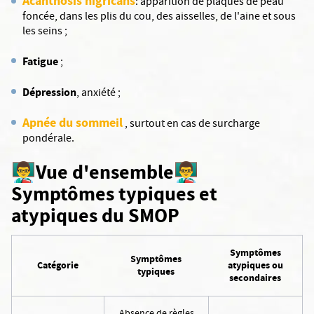
Acanthosis nigricans
: apparition de plaques de peau
foncée, dans les plis du cou, des aisselles, de l'aine et sous
les seins ;
Fatigue
;
Dépression
, anxiété ;
Apnée du sommeil
, surtout en cas de surcharge
pondérale.
👨‍🏫Vue d'ensemble👨‍🏫
Symptômes typiques et
atypiques du SMOP
Symptômes
Symptômes
Catégorie
atypiques ou
typiques
secondaires
Absence de règles