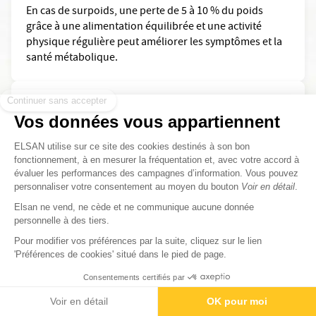
En cas de surpoids, une perte de 5 à 10 % du poids
grâce à une alimentation équilibrée et une activité
physique régulière peut améliorer les symptômes et la
santé métabolique.
Continuer sans accepter
Quelles maladies sont similaires au SMOP ?
Vos données vous appartiennent
Plusieurs maladies peuvent provoquer des symptômes
proches du SOPK (règles irrégulières, pilosité excessive,
ELSAN utilise sur ce site des cookies destinés à son bon
acné ou troubles de la fertilité). Parmi elles :
fonctionnement, à en mesurer la fréquentation et, avec votre accord à
évaluer les performances des campagnes d’information. Vous pouvez
hyperplasie
congénitale des surrénales, maladie
personnaliser votre consentement au moyen du bouton
Voir en détail
.
hormonale rare entraînant un excès d’androgènes ;
Elsan ne vend, ne cède et ne communique aucune donnée
hypothyroïdie
troubles de la thyroïde (
ou
personnelle à des tiers.
hyperthyroïdie
), perturbant les cycles menstruels ;
prolactine
Pour modifier vos préférences par la suite, cliquez sur le lien
hyperprolactinémie, excès de
pouvant
'Préférences de cookies' situé dans le pied de page.
bloquer l’ovulation ;
certaines tumeurs hormonales des ovaires ou des
Consentements certifiés par
surrénales
Contactez-nous
Rendez-vous
Paiement
Voir en détail
OK pour moi