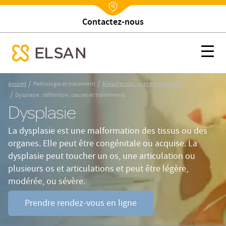
Trouver un établissement
Nx:Annuaire
Dysplasie : définition, causes et traitements
Nx:s
se menu mobile
Nx:Aller
/
/
Accueil
Pathologie et traitement
Maladies des os et articulations
au
/
Dysplasie : définition, causes et traitements
contenu
Dysplasie
principal
La dysplasie est une malformation des tissus ou des
organes. Elle peut être congénitale ou acquise. La
dysplasie peut toucher un os, une articulation ou
plusieurs os et articulations et peut être légère,
modérée, ou sévère.
Prendre rendez-vous en ligne