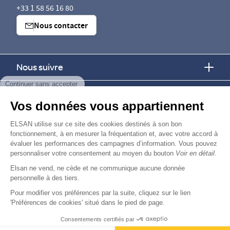
+33 1 58 56 16 80
Nous contacter
Nous suivre
Continuer sans accepter
Nous trouver
Vos données vous appartiennent
Nous rejoindre
ELSAN utilise sur ce site des cookies destinés à son bon
fonctionnement, à en mesurer la fréquentation et, avec votre accord à
évaluer les performances des campagnes d’information. Vous pouvez
Devenir fournisseur
personnaliser votre consentement au moyen du bouton
Voir en détail
.
Elsan ne vend, ne cède et ne communique aucune donnée
© Copyright 2026
Elsan
personnelle à des tiers.
-
-
-
-
Mentions Légales
Données personnelles
Gestion des cookies
Droits & Devoirs
Agence digitale : VOID
Pour modifier vos préférences par la suite, cliquez sur le lien
'Préférences de cookies' situé dans le pied de page.
Consentements certifiés par