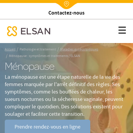
Trouver un établissement
Nx:Annuaire
Ménopause : symptômes et traitements | ELSAN
Nx:s
se menu mobile
Nx:Aller
/
/
Accueil
Pathologie et traitement
Maladies gynécologiques
au
/
Ménopause : symptômes et traitements | ELSAN
contenu
Ménopause
principal
La ménopause est une étape naturelle de la vie des
femmes marquée par l'arrêt définitif des règles. Ses
symptômes, comme les bouffées de chaleur, les
sueurs nocturnes ou la sécheresse vaginale, peuvent
compliquer le quotidien. Des solutions existent pour
soulager et faciliter cette transition.
Prendre rendez-vous en ligne