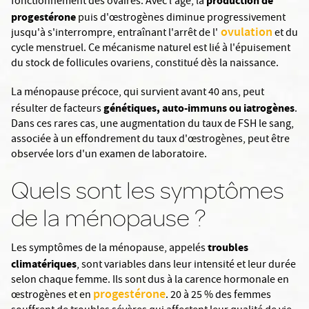
production de
fonctionnement des ovaires. Avec l'âge, la
progestérone
puis d'œstrogènes diminue progressivement
ovulation
jusqu'à s'interrompre, entraînant l'arrêt de l'
et du
cycle menstruel. Ce mécanisme naturel est lié à l'épuisement
du stock de follicules ovariens, constitué dès la naissance.
La ménopause précoce, qui survient avant 40 ans, peut
génétiques, auto-immuns ou iatrogènes
résulter de facteurs
.
Dans ces rares cas, une augmentation du taux de FSH le sang,
associée à un effondrement du taux d'œstrogènes, peut être
observée lors d'un examen de laboratoire.
Quels sont les symptômes
de la ménopause ?
troubles
Les symptômes de la ménopause, appelés
climatériques
, sont variables dans leur intensité et leur durée
selon chaque femme. Ils sont dus à la carence hormonale en
progestérone
œstrogènes et en
. 20 à 25 % des femmes