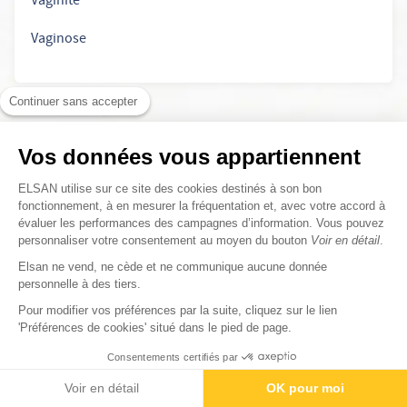
Vaginite
Vaginose
Continuer sans accepter
Vos données vous appartiennent
ELSAN utilise sur ce site des cookies destinés à son bon
fonctionnement, à en mesurer la fréquentation et, avec votre accord à
Examens associés à la
évaluer les performances des campagnes d’information. Vous pouvez
Gynécologie
personnaliser votre consentement au moyen du bouton
Voir en détail
.
Elsan ne vend, ne cède et ne communique aucune donnée
personnelle à des tiers.
Colposcopie
Pour modifier vos préférences par la suite, cliquez sur le lien
'Préférences de cookies' situé dans le pied de page.
Frottis
Consentements certifiés par
Contactez-nous
Rendez-vous
Paiement
Hysteroscopie
Voir en détail
OK pour moi