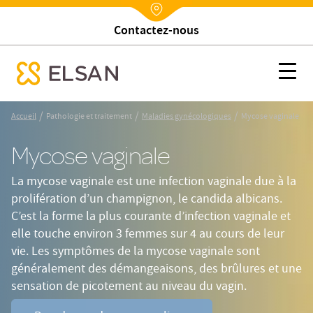
Trouver un établissement
Nx:Annuaire
Mycose vaginale
Nx:s
se menu mobile
Nx:Aller
/
/
/
Accueil
Pathologie et traitement
Maladies gynécologiques
Mycose vaginale
au
contenu
Mycose vaginale
principal
La mycose vaginale est une infection vaginale due à la
prolifération d’un champignon, le candida albicans.
C’est la forme la plus courante d’infection vaginale et
elle touche environ 3 femmes sur 4 au cours de leur
vie. Les symptômes de la mycose vaginale sont
généralement des démangeaisons, des brûlures et une
sensation de picotement au niveau du vagin.