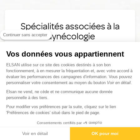
Spécialités associées à la
Gynécologie
Continuer sans accepter
Vos données vous appartiennent
Sénologie
ELSAN utilise sur ce site des cookies destinés à son bon
fonctionnement, à en mesurer la fréquentation et, avec votre accord à
évaluer les performances des campagnes d’information. Vous pouvez
personnaliser votre consentement au moyen du bouton
Voir en détail
.
Elsan ne vend, ne cède et ne communique aucune donnée
personnelle à des tiers.
Gynécologie
Pour modifier vos préférences par la suite, cliquez sur le lien
Découvrez tout ce que vous devez savoir sur la
'Préférences de cookies' situé dans le pied de page.
Gynécologie chez ELSAN
Consentements certifiés par
Contactez-nous
Rendez-vous
Paiement
Voir en détail
OK pour moi