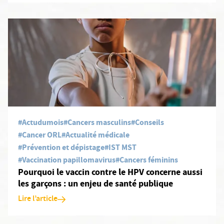
En savoir plus: Pourquoi le vaccin contre le HPV concerne aussi l
#Actudumois
#Cancers masculins
#Conseils
#Cancer ORL
#Actualité médicale
#Prévention et dépistage
#IST MST
#Vaccination papillomavirus
#Cancers féminins
Pourquoi le vaccin contre le HPV concerne aussi
les garçons : un enjeu de santé publique
Lire l’article