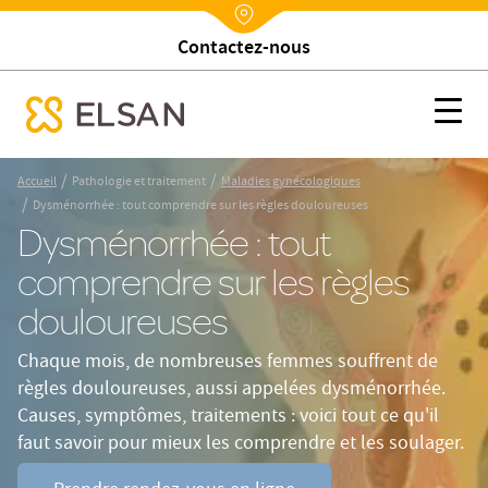
Trouver un établissement
Nx:Annuaire
Dysménorrhée : tout comprendre sur les règles douloureuses
Nx:s
se menu mobile
Nx:Aller
/
/
Accueil
Pathologie et traitement
Maladies gynécologiques
au
/
Dysménorrhée : tout comprendre sur les règles douloureuses
contenu
Dysménorrhée : tout
principal
comprendre sur les règles
douloureuses
Chaque mois, de nombreuses femmes souffrent de
règles douloureuses, aussi appelées dysménorrhée.
Causes, symptômes, traitements : voici tout ce qu'il
faut savoir pour mieux les comprendre et les soulager.