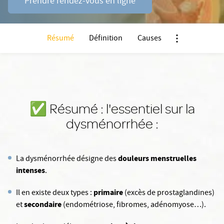
Prendre rendez-vous en ligne
Résumé
Définition
Causes
Nx:Afficher men
✅️ Résumé : l'essentiel sur la
dysménorrhée :
douleurs menstruelles
La dysménorrhée désigne des
intenses
.
primaire
Il en existe deux types :
(excès de prostaglandines)
secondaire
et
(endométriose, fibromes, adénomyose…).