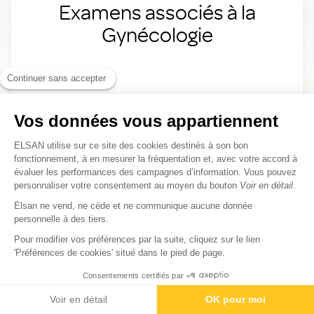
Examens associés à la
Gynécologie
Continuer sans accepter
Colposcopie
Frottis
Vos données vous appartiennent
Hysteroscopie
ELSAN utilise sur ce site des cookies destinés à son bon
fonctionnement, à en mesurer la fréquentation et, avec votre accord à
évaluer les performances des campagnes d’information. Vous pouvez
personnaliser votre consentement au moyen du bouton
Voir en détail
.
Elsan ne vend, ne cède et ne communique aucune donnée
personnelle à des tiers.
Pour modifier vos préférences par la suite, cliquez sur le lien
'Préférences de cookies' situé dans le pied de page.
Traitements associés à la
Consentements certifiés par
Contactez-nous
Rendez-vous
Paiement
Gynécologie
Voir en détail
OK pour moi