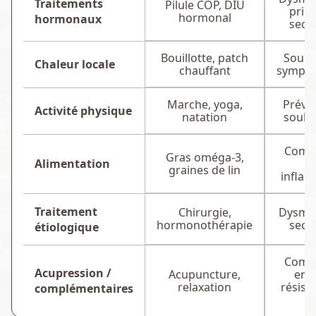
Traitements
Pilule COP, DIU
prim
hormonal
hormonaux
seco
Bouillotte, patch
Soula
Chaleur locale
chauffant
sympto
Marche, yoga,
Préve
Activité physique
natation
soula
Comp
Gras oméga-3,
Alimentation
a
graines de lin
inflam
Traitement
Chirurgie,
Dysmé
hormonothérapie
seco
étiologique
Comp
Acupression /
Acupuncture,
en 
relaxation
résist
complémentaires
A