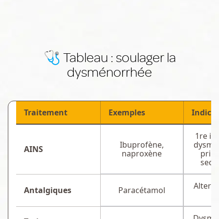
🩺 Tableau : soulager la
dysménorrhée
Traitement
Exemples
Indica
1re in
Ibuprofène,
dysmé
AINS
naproxène
prim
seco
Altern
Antalgiques
Paracétamol
A
Dysmé