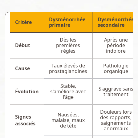
Dysménorrhée
Dysménorrhée
Critère
primaire
secondaire
Dès les
Après une
Début
premières
période
règles
indolore
Taux élevés de
Pathologie
Cause
prostaglandines
organique
Stable,
S'aggrave sans
Évolution
s'améliore avec
traitement
l'âge
Douleurs lors
Nausées,
Signes
des rapports,
malaise, maux
saignements
associés
de tête
anormaux