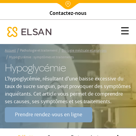
Trouver un établissement
Nx:Annuaire
Hypoglycémie : symptômes et traitements
Nx:s
se menu mobile
Nx:Aller
/
/
Accueil
Pathologie et traitement
Biologie médicale et analyses
au
/
Hypoglycémie : symptômes et traitements
contenu
Hypoglycémie
principal
L'hypoglycémie, résultant d'une baisse excessive du
taux de sucre sanguin, peut provoquer des symptômes
inquiétants. Cet article vous permet de comprendre
ses causes, ses symptômes et ses traitements.
Prendre rendez-vous en ligne