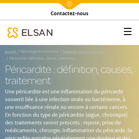
Trouver un établissement
Nx:Annuaire
Péricardite : définition, causes, traitement
Nx:s
se menu mobile
Nx:Aller
/
/
Accueil
Pathologie et traitement
Maladies cardiovasculaires
au
/
Péricardite : définition, causes, traitement
contenu
Péricardite : définition, causes,
principal
traitement
Une péricardite est une inflammation du péricarde
souvent liée à une infection virale ou bactérienne, à
une insuffisance rénale ou encore à certains cancers.
En fonction du type de péricardite (aïgue, chronique)
des traitements seront prescrits : repose, prise de
médicaments, chirurgie. Inflammation du péricarde, la
péricardite entraîne généralement une douleur et des