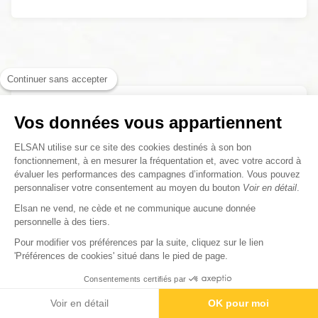
Continuer sans accepter
Médecine générale
Vos données vous appartiennent
Découvrez tout ce qu'il faut savoir sur la
ELSAN utilise sur ce site des cookies destinés à son bon
Médecine générale chez ELSAN
fonctionnement, à en mesurer la fréquentation et, avec votre accord à
évaluer les performances des campagnes d’information. Vous pouvez
personnaliser votre consentement au moyen du bouton
Voir en détail
.
Elsan ne vend, ne cède et ne communique aucune donnée
personnelle à des tiers.
Pour modifier vos préférences par la suite, cliquez sur le lien
'Préférences de cookies' situé dans le pied de page.
Consentements certifiés par
Contactez-nous
Rendez-vous
Paiement
Voir en détail
OK pour moi