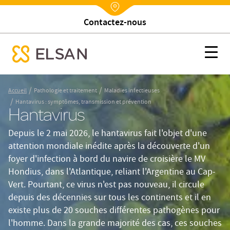
Trouver un établissement
Nx:Annuaire
Hantavirus : symptômes, transmission et prévention
Nx:s
se menu mobile
Nx:Aller
/
/
Accueil
Pathologie et traitement
Maladies infectieuses
au
/
Hantavirus : symptômes, transmission et prévention
contenu
Hantavirus
principal
Depuis le 2 mai 2026, le hantavirus fait l'objet d'une
attention mondiale inédite après la découverte d'un
foyer d'infection à bord du navire de croisière le MV
Hondius, dans l'Atlantique, reliant l'Argentine au Cap-
Vert. Pourtant, ce virus n'est pas nouveau, il circule
depuis des décennies sur tous les continents et il en
existe plus de 20 souches différentes pathogènes pour
l'homme. Dans la grande majorité des cas, ces souches