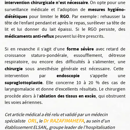
intervention chirurgicale n’est nécessaire
. On opte pour une
mesures hygiéno-
surveillance médicale et l'adoption de
diététiques
RGO
pour limiter le
. Par exemple : rehausser la
tête de l’enfant pendant et après le repas, surélever sa tête de
lit et lui donner du lait épaissi. Si le RGO persiste, des
médicaments anti-reflux
peuvent lui être prescrits.
forme sévère
Si en revanche il s’agit d’une
avec retard de
croissance staturo-pondérale, essoufflement, détresse
respiratoire, ou encore des difficultés à s’alimenter, une
chirurgie
sous anesthésie générale est nécessaire. Cette
endoscopie
intervention par
s’appelle une
supraglottoplastie
. Elle concerne 10 à 20 % des cas de
laryngomalacie et donne d’excellents résultats. Le chirurgien
ablation des tissus en excès
procède alors à l’
, qui obstruent
les voies aériennes.
Cet article médical a été relu et validé par un médecin
ORL
Dr RAZAFIMAHEFA
spécialiste
, le
,
au sein d’un
établissement ELSAN,, groupe leader de l’hospitalisation