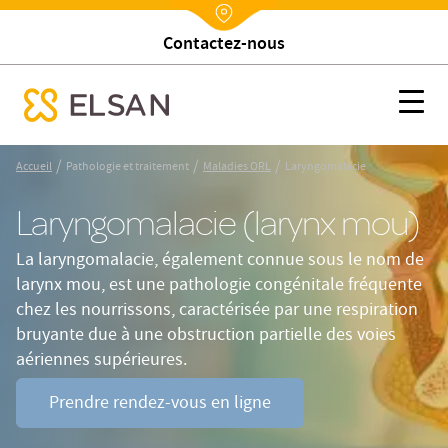
Trouver un établissement
Nx:Annuaire
Laryngomalacie
Nx:s
se menu mobile
Nx:Aller
/
/
/
Accueil
Pathologie et traitement
Maladies ORL
Laryngomalacie
au
contenu
Laryngomalacie (larynx mou)
principal
La laryngomalacie, également connue sous le nom de
larynx mou, est une pathologie congénitale fréquente
chez les nourrissons, caractérisée par une respiration
bruyante due à une obstruction partielle des voies
aériennes supérieures.
Prendre rendez-vous en ligne