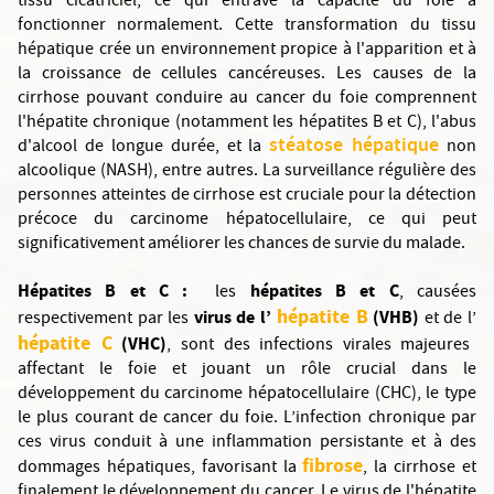
tissu cicatriciel, ce qui entrave la capacité du foie à
fonctionner normalement. Cette transformation du tissu
hépatique crée un environnement propice à l'apparition et à
la croissance de cellules cancéreuses. Les causes de la
cirrhose pouvant conduire au cancer du foie comprennent
l'hépatite chronique (notamment les hépatites B et C), l'abus
stéatose hépatique
d'alcool de longue durée, et la
non
alcoolique (NASH), entre autres. La surveillance régulière des
personnes atteintes de cirrhose est cruciale pour la détection
précoce du carcinome hépatocellulaire, ce qui peut
significativement améliorer les chances de survie du malade.
Hépatites B et C :
hépatites B et C
les
, causées
hépatite B
virus de l’
(VHB)
respectivement par les
et de l’
hépatite C
(VHC)
, sont des infections virales majeures
affectant le foie et jouant un rôle crucial dans le
développement du carcinome hépatocellulaire (CHC), le type
le plus courant de cancer du foie. L’infection chronique par
ces virus conduit à une inflammation persistante et à des
fibrose
dommages hépatiques, favorisant la
, la cirrhose et
finalement le développement du cancer. Le virus de l'hépatite