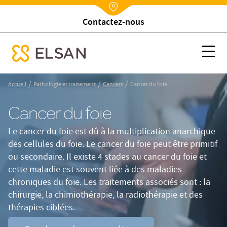
Trouver un établissement
Nx:Annuaire
Cancer du foie
Nx:s
se menu mobile
Nx:Aller
/
/
/
Accueil
Pathologie et traitement
Cancers
Cancer du foie
au
contenu
Cancer du foie
principal
Le cancer du foie est dû à la multiplication anarchique
des cellules du foie. Le cancer du foie peut être primitif
ou secondaire. Il existe 4 stades au cancer du foie et
cette maladie est souvent liée à des maladies
chroniques du foie. Les traitements associés sont : la
chirurgie, la chimiothérapie, la radiothérapie et des
thérapies ciblées.