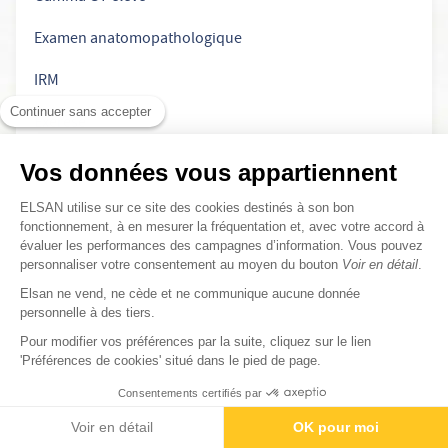
Examen anatomopathologique
IRM
Continuer sans accepter
Exérèse
Myélogramme
Vos données vous appartiennent
Pet Scan
ELSAN utilise sur ce site des cookies destinés à son bon
fonctionnement, à en mesurer la fréquentation et, avec votre accord à
évaluer les performances des campagnes d’information. Vous pouvez
Pourquoi on fait un PET scan ?
personnaliser votre consentement au moyen du bouton
Voir en détail
.
Quel est le meilleur examen pour les reins ?
Elsan ne vend, ne cède et ne communique aucune donnée
personnelle à des tiers.
Quel examen pour détecter un cancer ?
Pour modifier vos préférences par la suite, cliquez sur le lien
'Préférences de cookies' situé dans le pied de page.
Quel examen pour détecter un cancer des os ?
Consentements certifiés par
Scanner
Contactez-nous
Rendez-vous
Paiement
Voir en détail
OK pour moi