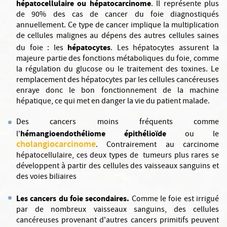
hépatocellulaire ou hépatocarcinome
. Il représente plus
de 90% des cas de cancer du foie diagnostiqués
annuellement. Ce type de cancer implique la multiplication
de cellules malignes au dépens des autres cellules saines
hépatocytes
du foie : les
. Les hépatocytes assurent la
majeure partie des fonctions métaboliques du foie, comme
la régulation du glucose ou le traitement des toxines. Le
remplacement des hépatocytes par les cellules cancéreuses
enraye donc le bon fonctionnement de la machine
hépatique, ce qui met en danger la vie du patient malade.
Des cancers moins fréquents comme
hémangioendothéliome épithélioïde
l'
ou le
cholangiocarcinome
. Contrairement au carcinome
hépatocellulaire, ces deux types de tumeurs plus rares se
développent à partir des cellules des vaisseaux sanguins et
des voies biliaires
Les cancers du foie secondaires.
Comme le foie est irrigué
par de nombreux vaisseaux sanguins, des cellules
cancéreuses provenant d'autres cancers primitifs peuvent