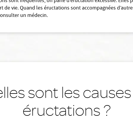
ons sont fréquentes, on parle d’éructation excessive. Elles
rt de vie. Quand les éructations sont accompagnées d’autr
 consulter un médecin.
lles sont les causes
éructations ?