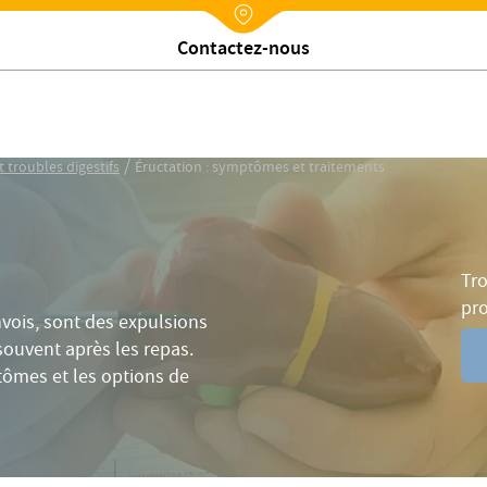
Quel diagnostic en cas d'éructations fréquentes ?
Traiteme
Nx:Annuaire
Trouver un établissement
/
t troubles digestifs
Éructation : symptômes et traitements
Tro
pr
ois, sont des expulsions
souvent après les repas.
tômes et les options de