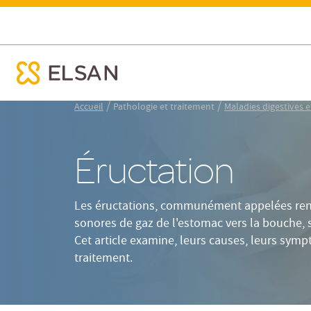
Définition
Causes
Symptômes
Éructation : symptômes et traitements
ose menu mobile
Nx:Aller
/
/
Accueil
Pathologie et traitement
Maladies digestives e
au
contenu
principal
Éructation
Les éructations, communément appelées renv
sonores de gaz de l'estomac vers la bouche, 
Cet article examine, leurs causes, leurs symp
traitement.