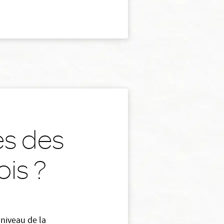
es des
ois ?
 niveau de la