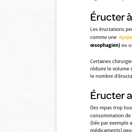
Éructer à
Les éructations p
dyspe
comme une
œsophagien)
ou 
Certaines chirurgi
réduire le volume 
le nombre d’éructa
Éructer 
Des repas trop lou
consommation de
(liée par exemple 
médicaments) peut 