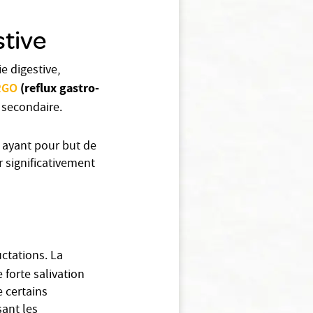
stive
 digestive,
RGO
(reflux gastro-
e secondaire.
e ayant pour but de
 significativement
ctations. La
forte salivation
 certains
sant les