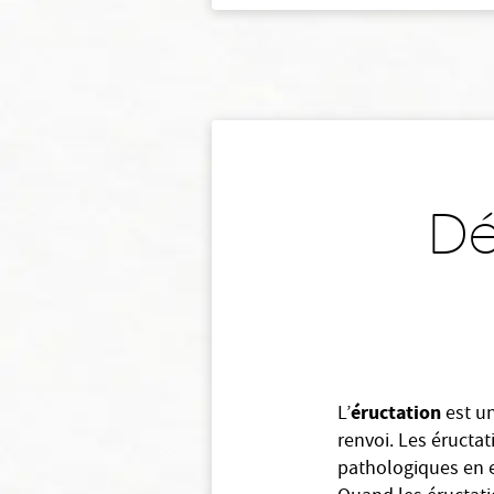
Dé
éructation
L’
est un
renvoi. Les éructa
pathologiques en e