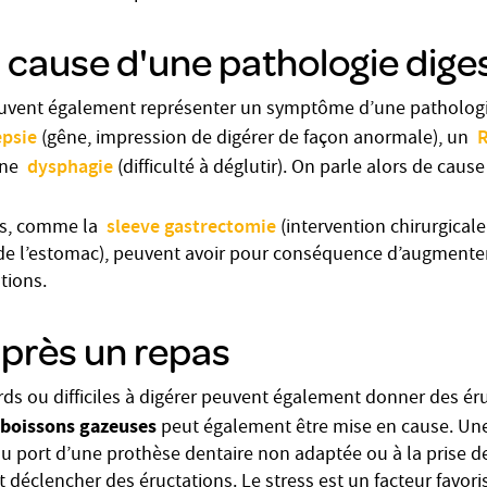
 cause d'une pathologie dige
euvent également représenter un symptôme d’une pathologie
psie
(gêne, impression de digérer de façon anormale), un
dysphagie
une
(difficulté à déglutir). On parle alors de caus
sleeve gastrectomie
es, comme la
(intervention chirurgical
de l’estomac), peuvent avoir pour conséquence d’augmenter
tions.
après un repas
rds ou difficiles à digérer peuvent également donner des éru
boissons gazeuses
peut également être mise en cause. Une 
au port d’une prothèse dentaire non adaptée ou à la prise de
déclencher des éructations. Le stress est un facteur favori