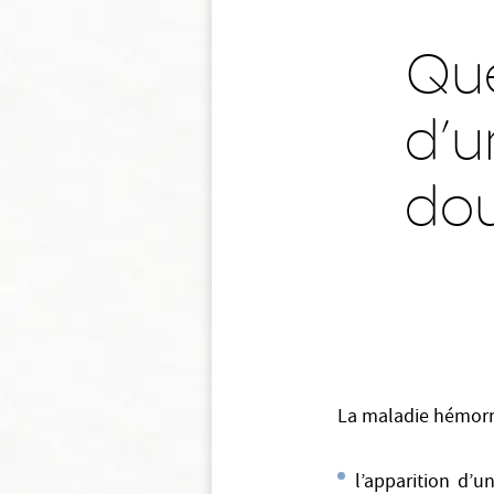
Que
d’u
dou
La maladie hémorro
l’apparition d’