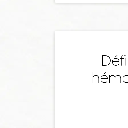
Défi
hémor