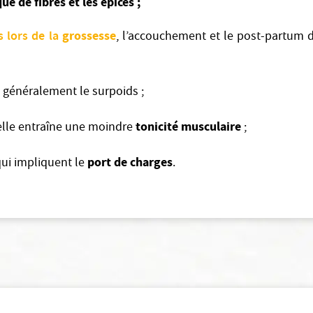
ue de fibres et les épices ;
 lors de la
grossesse
, l’accouchement et le post-partum 
s généralement le surpoids ;
tonicité musculaire
 elle entraîne une moindre
;
port de charges
qui impliquent le
.