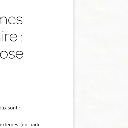
ômes
re :
bose
ux sont :
 externes (on parle