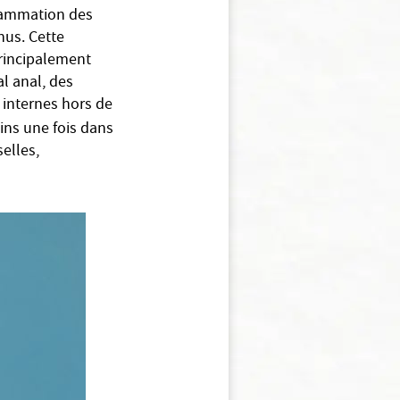
nflammation des
nus. Cette
rincipalement
al anal, des
 internes hors de
ins une fois dans
selles,