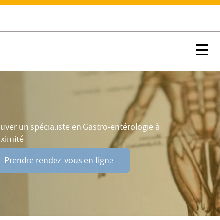
FAQ
Prendre rendez-vous en ligne
Nx:Afficher menu ancre
Nx:s
uver un spécialiste en Gastro-entérologie à
oximité
Prendre rendez-vous en ligne