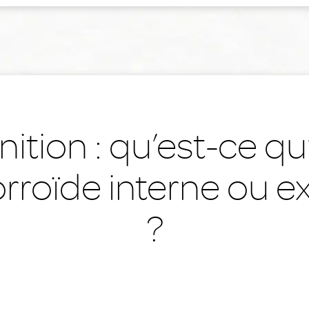
nition : qu’est-ce q
roïde interne ou e
?