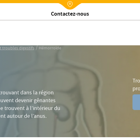
Diagnostic
Traitements
Prévention
Complications
Nx:Annuaire
Contactez-nous
/
t troubles digestifs
Hémorroïde
Tro
pr
trouvant dans la région
peuvent devenir gênantes
 trouvent à l’intérieur du
nt autour de l’anus.