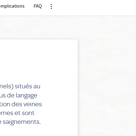
mplications
FAQ
Nx:Afficher menu ancre
iels) situés au
us de langage
tion des veines
rnes et sont
e saignements.