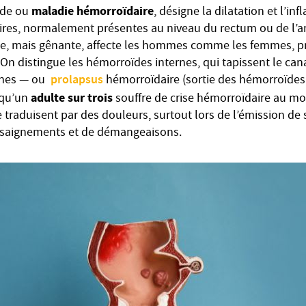
maladie hémorroïdaire
ïde ou
, désigne la dilatation et l’i
res, normalement présentes au niveau du rectum ou de l’a
ne, mais gênante, affecte les hommes comme les femmes, p
 On distingue les hémorroïdes internes, qui tapissent le can
prolapsus
rnes — ou
hémorroïdaire (sortie des hémorroïdes
adulte sur trois
 qu’un
souffre de crise hémorroïdaire au mo
se traduisent par des douleurs, surtout lors de l’émission de 
saignements et de démangeaisons.