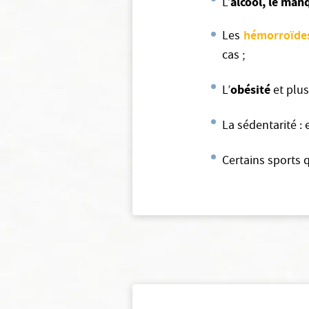
alcool, le manq
L’
hémorroïdes
Les
cas ;
obésité
L’
et plu
La sédentarité :
Certains sports 