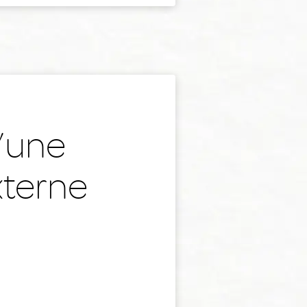
u’une
xterne