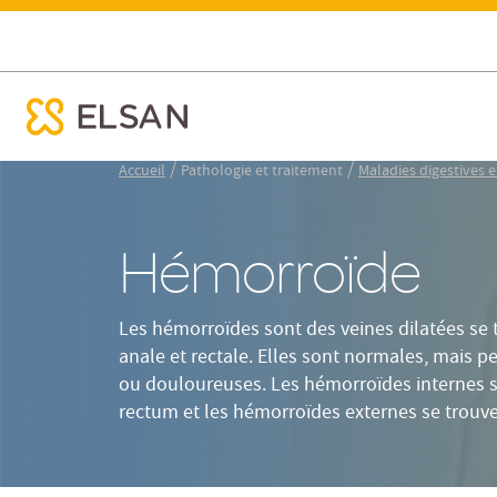
Définition
Causes
Symptômes
Hémorroïde
ose menu mobile
Nx:Aller
/
/
Accueil
Pathologie et traitement
Maladies digestives e
au
contenu
principal
Hémorroïde
Les hémorroïdes sont des veines dilatées se 
anale et rectale. Elles sont normales, mais 
ou douloureuses. Les hémorroïdes internes se
rectum et les hémorroïdes externes se trouve