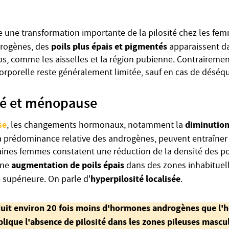
une transformation importante de la pilosité chez les femm
poils plus épais et pigmentés
rogènes, des
apparaissent d
ps, comme les aisselles et la région pubienne. Contraireme
t corporelle reste généralement limitée, sauf en cas de désé
té et ménopause
se
diminution
, les changements hormonaux, notamment la
a prédominance relative des androgènes, peuvent entraîner
rtaines femmes constatent une réduction de la densité des po
augmentation de poils épais
une
dans des zones inhabituel
hyperpilosité localisée
 supérieure. On parle d'
.
uit environ 20 fois moins d'hormones androgènes que l'
plique l'absence de pilosité dans les zones pileuses masc