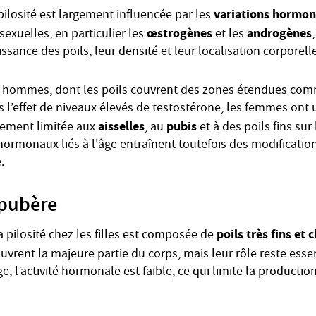
variations hormon
pilosité est largement influencée par les
œstrogènes
androgènes
exuelles, en particulier les
et les
issance des poils, leur densité et leur localisation corporelle
 hommes, dont les poils couvrent des zones étendues comme
s l’effet de niveaux élevés de testostérone, les femmes ont 
aisselles
pubis
alement limitée aux
, au
et à des poils fins sur
rmonaux liés à l'âge entraînent toutefois des modifications
.
épubère
poils très fins et c
a pilosité chez les filles est composée de
ouvrent la majeure partie du corps, mais leur rôle reste ess
ge, l’activité hormonale est faible, ce qui limite la productio