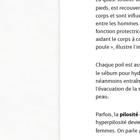
La quasi-totalité 
pieds, est recouve
corps et sont influ
entre les hommes et
fonction protectric
aidant le corps à 
poule », illustre l
Chaque poil est as
le sébum pour hydr
néanmoins entraîn
l’évacuation de la
peau.
pilosité
Parfois, la
hyperpilosité devi
femmes. On parle a