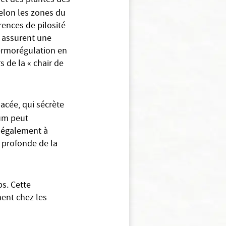
 et des plantes des
 selon les zones du
rences de pilosité
, assurent une
hermorégulation en
 de la « chair de
cée, qui sécrète
um peut
t également à
 profonde de la
ps. Cette
ment chez les