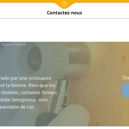
emme
Définition
Hypertrichose, hirsutisme ou virilisme ?
Nx:Annuaire
Trouver un établissement
/
Hypertrichose
Tr
érisée par une croissance
 et la femme. Bien que les
 limitées, certaines formes
itale lanuginosa, sont
uantaine de cas