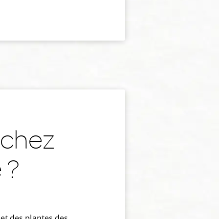
s chez
 ?