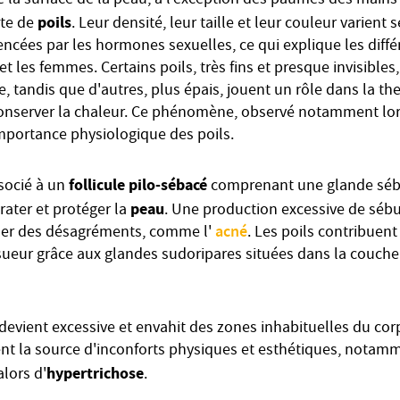
de la surface de la peau, à l'exception des paumes des mains
poils
rte de
. Leur densité, leur taille et leur couleur varient
encées par les hormones sexuelles, ce qui explique les diffé
 les femmes. Certains poils, très fins et presque invisibles
e, tandis que d'autres, plus épais, jouent un rôle dans la t
conserver la chaleur. Ce phénomène, observé notamment lors
’importance physiologique des poils.
follicule pilo-sébacé
socié à un
comprenant une glande séba
peau
ater et protéger la
. Une production excessive de séb
acné
er des désagréments, comme l'
. Les poils contribuen
 sueur grâce aux glandes sudoripares situées dans la couche
devient excessive et envahit des zones inhabituelles du cor
ent la source d'inconforts physiques et esthétiques, notam
hypertrichose
lors d'
.