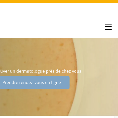
Causes
Contacter un dermatologue
Nx:Afficher menu ancre
Nx:s
ouver un dermatologue près de chez vous
Prendre rendez-vous en ligne