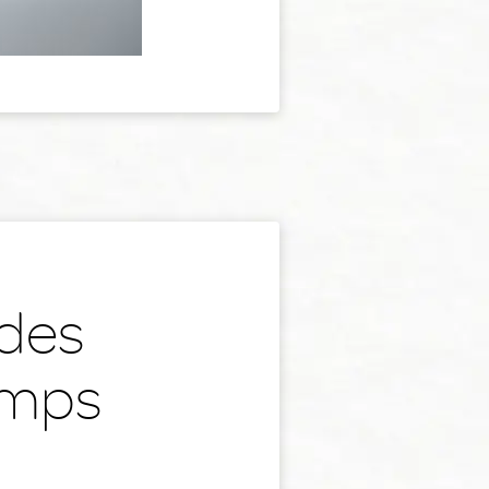
 des
emps