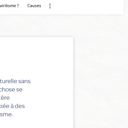
irilisme ?
Causes
Nx:Afficher menu ancre
turelle sans
ichose se
tère
ciée à des
lisme.