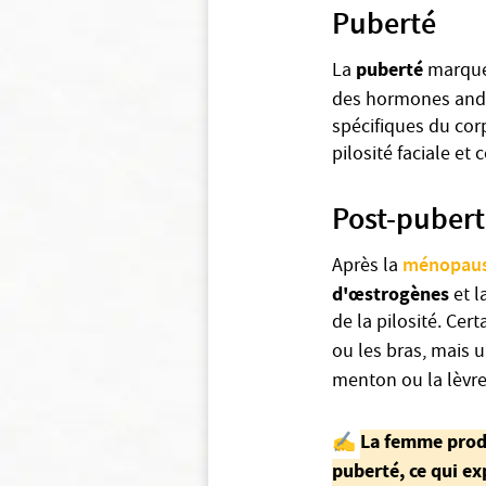
Puberté
puberté
La
marque 
des hormones and
spécifiques du cor
pilosité faciale e
Post-puber
ménopau
Après la
d'œstrogènes
et l
de la pilosité. Ce
ou les bras, mais 
menton ou la lèvre
La femme prod
✍️
puberté, ce qui ex