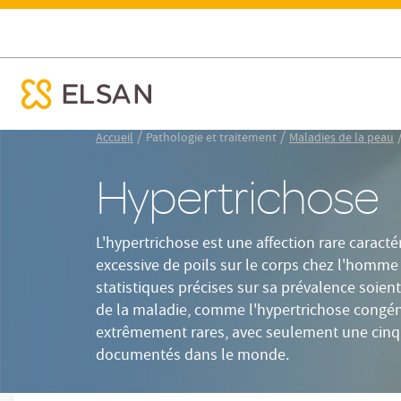
Rôle de la pilosité
Pilosité chez la f
Hypertrichose
ose menu mobile
Nx:Aller
/
/
Accueil
Pathologie et traitement
Maladies de la peau
au
contenu
Hypertrichose
principal
L'hypertrichose est une affection rare caract
excessive de poils sur le corps chez l'homme
statistiques précises sur sa prévalence soient
de la maladie, comme l'hypertrichose congén
extrêmement rares, avec seulement une cinq
documentés dans le monde.