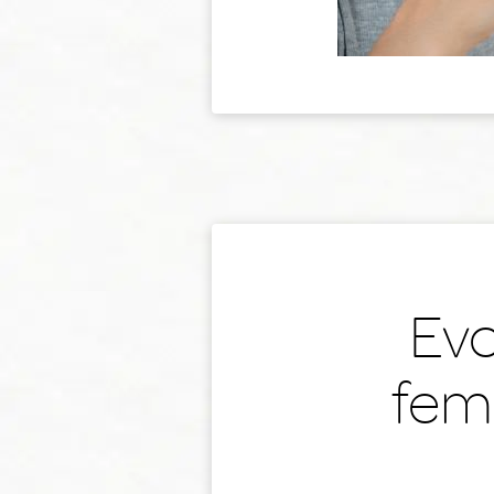
Evo
fem