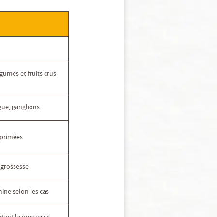
égumes et fruits crus
gue, ganglions
primées
e grossesse
ine selon les cas