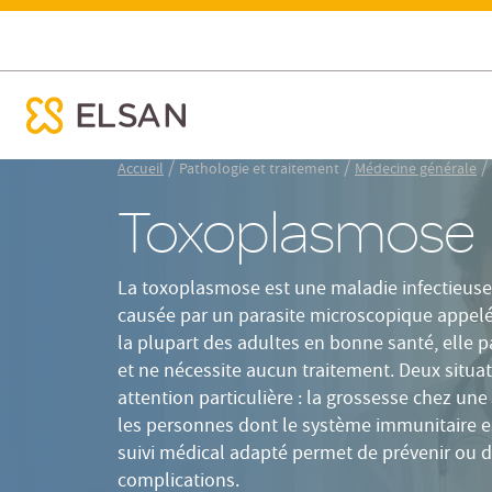
Résumé
Définition
Causes / Tr
Toxoplasmose : Symptômes, grossesse et prévention | E
ose menu mobile
Nx:Aller
/
/
/
Accueil
Pathologie et traitement
Médecine générale
au
Toxoplasmose
contenu
principal
La toxoplasmose est une maladie infectieuse 
causée par un parasite microscopique appel
la plupart des adultes en bonne santé, elle 
et ne nécessite aucun traitement. Deux situa
attention particulière : la grossesse chez u
les personnes dont le système immunitaire est
suivi médical adapté permet de prévenir ou de
complications.