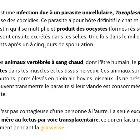
infection due à un parasite unicellulaire,
Toxoplasm
st une
se des coccidies. Ce parasite a pour hôte définitif le chat et l
produit des oocystes
stin qu'il se multiplie et
(formes résis
 sont ensuite excrétés dans les selles. Une fois dans le milieu
nts après un à cinq jours de sporulation.
animaux vertébrés à sang chaud
p
es
, dont l'être humain, le
tes
dans les muscles et les tissus nerveux. Ces animaux so
utons, porcs élevés en plein air, bovins, oiseaux. Ils ne pr
vent transmettre le parasite si leur viande est consommé
te.
est pas contagieuse d'une personne à l'autre. La seule exce
 mère au fœtus par voie transplacentaire
, ce qui en fait un
grossesse
vement pendant la
.