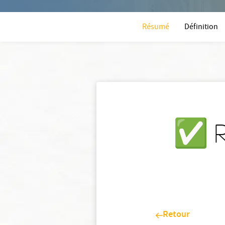
Résumé
Définition
✅️ R
Retour