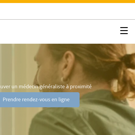
ements
Prendre rendez-vous en ligne
Nx:Afficher menu ancre
Nx:s
uver un médecin généraliste à proximité
Prendre rendez-vous en ligne