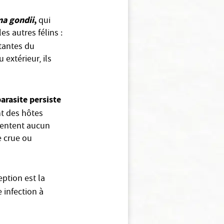
a gondii
,
qui
es autres félins :
tantes du
 extérieur, ils
arasite persiste
nt des hôtes
ésentent aucun
e crue ou
ption est la
e infection à