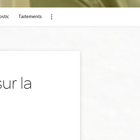
ostic
Taitements
Nx:Afficher menu ancre
ur la