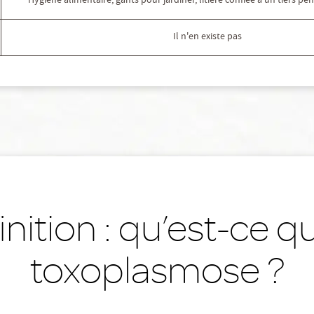
Hygiène alimentaire, gants pour jardiner, litière confiée à un tiers pe
Il n'en existe pas
inition : qu’est-ce qu
toxoplasmose ?