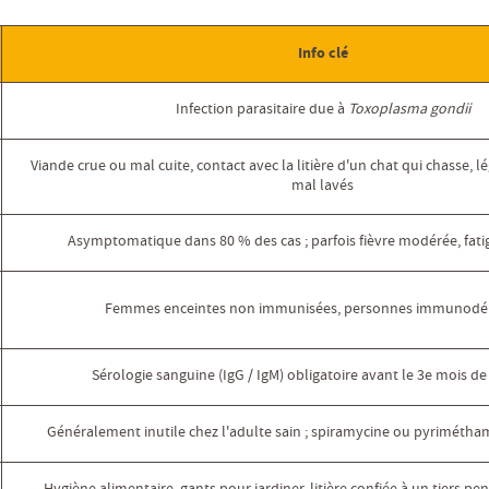
Info clé
Infection parasitaire due à
Toxoplasma gondii
Viande crue ou mal cuite, contact avec la litière d'un chat qui chasse, l
mal lavés
Asymptomatique dans 80 % des cas ; parfois fièvre modérée, fati
Femmes enceintes non immunisées, personnes immunodé
Sérologie sanguine (IgG / IgM) obligatoire avant le 3e mois d
Généralement inutile chez l'adulte sain ; spiramycine ou pyrimétham