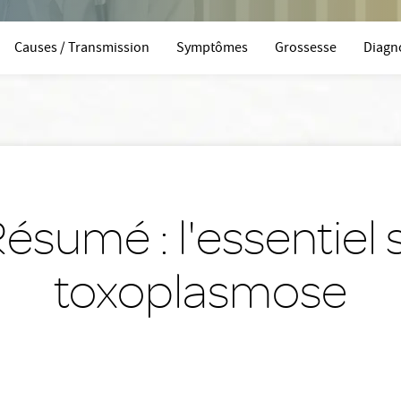
Causes / Transmission
Symptômes
Grossesse
Diagn
ésumé : l'essentiel s
toxoplasmose