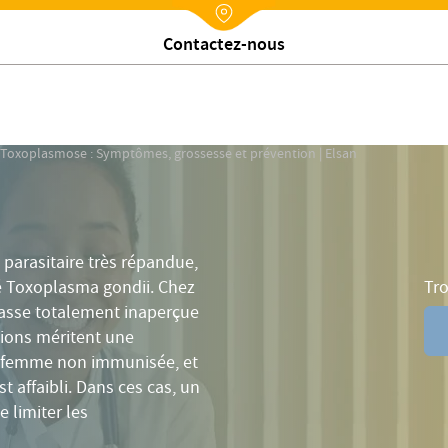
ansmission
Symptômes
Grossesse
Diagnostic
Tait
Nx:Annuaire
Trouver un établissement
lsan
Toxoplasmose : Symptômes, grossesse et prévention | Elsan
parasitaire très répandue,
Tro
é Toxoplasma gondii. Chez
passe totalement inaperçue
tions méritent une
ne femme non immunisée, et
 affaibli. Dans ces cas, un
 limiter les