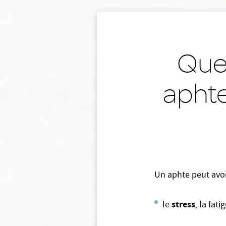
Quel
aphte
Un aphte peut avoir
stress
le
, la fat