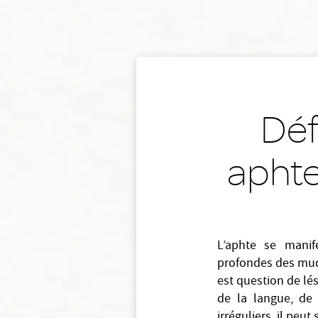
Déf
aphte 
L’aphte se mani
profondes des muqu
est question de lé
de la langue, de 
irréguliers, il peu