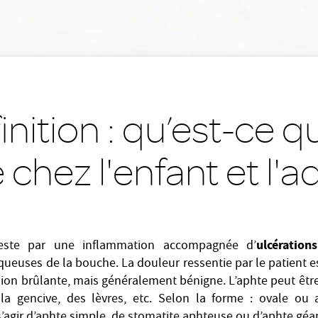
inition : qu’est-ce q
chez l'enfant et l'ad
ulcérations
feste par une inflammation accompagnée d’
euses de la bouche. La douleur ressentie par le patient est 
sion brûlante, mais généralement bénigne. L’aphte peut être
la gencive, des lèvres, etc. Selon la forme : ovale ou
t s’agir d’aphte simple, de stomatite aphteuse ou d’aphte géa