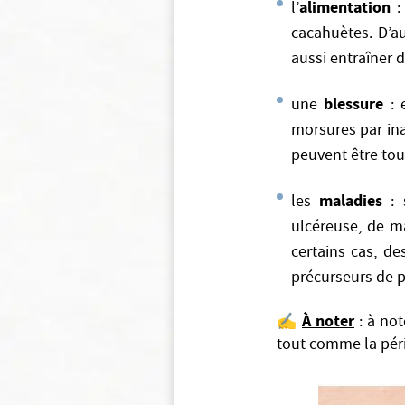
alimentation
l’
: 
cacahuètes. D’au
aussi entraîner d
blessure
une
:
morsures par ina
peuvent être tou
maladies
les
:
ulcéreuse, de ma
certains cas, de
précurseurs de 
À noter
✍️
: à not
tout comme la péri