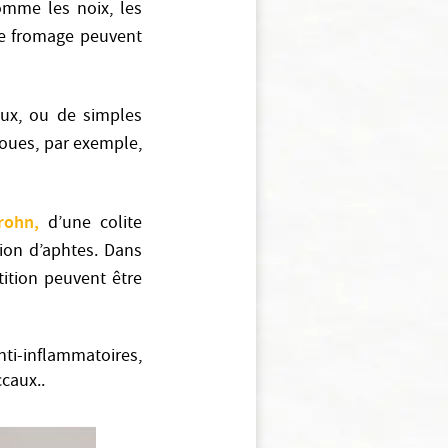
comme les noix, les
 le fromage peuvent
eux, ou de simples
joues, par exemple,
rohn,
d’une colite
tion d’aphtes. Dans
tition peuvent être
nti-inflammatoires,
caux..