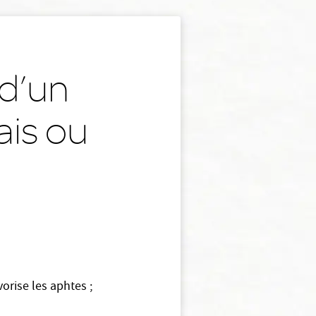
 d’un
ais ou
vorise les aphtes ;