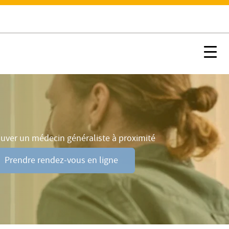
Prendre rendez-vous en ligne
Nx:s
uver un médecin généraliste à proximité
Prendre rendez-vous en ligne