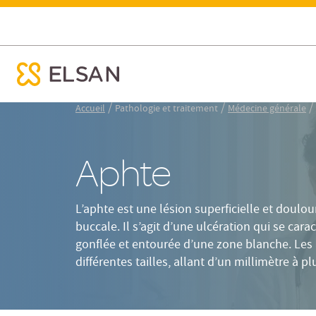
Définition
Causes
S
Aphte : définition, causes et traitements
ose menu mobile
Nx:Aller
/
/
/
Accueil
Pathologie et traitement
Médecine générale
au
contenu
principal
Aphte
L’aphte est une lésion superficielle et doul
buccale. Il s’agit d’une ulcération qui se car
gonflée et entourée d’une zone blanche. Les
différentes tailles, allant d’un millimètre à p