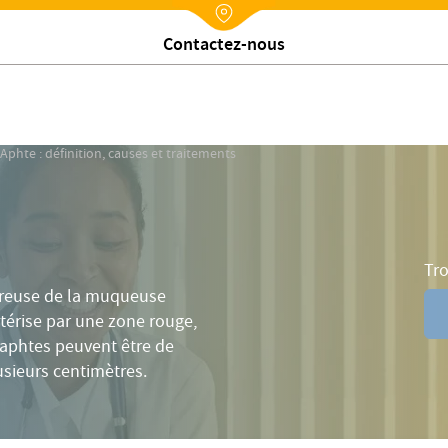
ymptômes
Diagnostic
Traitements
Prévention
FAQ
Nx:Annuaire
Trouver un établissement
Aphte : définition, causes et traitements
Tro
oureuse de la muqueuse
actérise par une zone rouge,
 aphtes peuvent être de
lusieurs centimètres.