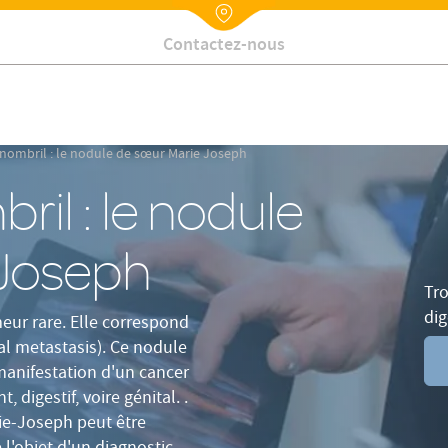
Histoire
Symptômes
Diagnostic
Traitement
FAQ
Nx:Annuaire
Contactez-nous
nombril : le nodule de sœur Marie Joseph
il : le nodule
 Joseph
Tro
dig
ur rare. Elle correspond
al metastasis). Ce nodule
manifestation d'un cancer
, digestif, voire génital. .
ie-Joseph peut être