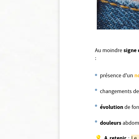
signe
Au moindre
:
n
présence d'un
changements d
évolution
de for
douleurs
abdomi
A retenir
💡
:
Le 