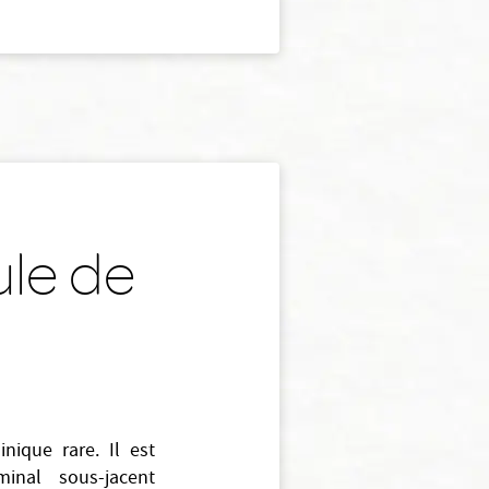
ule de
nique rare. Il est
inal sous-jacent