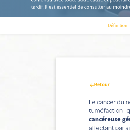
confondu avec toute autre cause et peut faire
tardif. Il est essentiel de consulter au moindr
Définition
Retour
Le cancer du n
tuméfaction q
cancéreuse gé
affectant par a