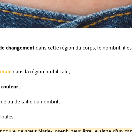
 de changement
dans cette région du corps, le nombril, il es
odule
dans la région ombilicale,
couleur
e
,
me ou de taille du nombril,
nales.
nodule de sœur Marie-Joseph peut être le signe d'un ca