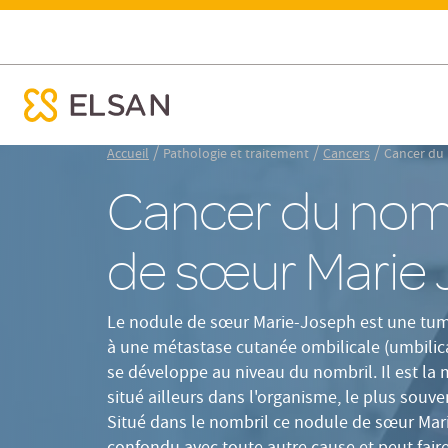
Définition
Causes
Cancer du nombril : le nodule de sœur Marie Joseph
ose menu mobile
Nx:Aller
/
/
/
Accueil
Pathologie et traitement
Cancers
Cancer du 
au
Cancer du nombr
contenu
principal
de sœur Marie
Le nodule de sœur Marie-Joseph est une tume
à une métastase cutanée ombilicale (umbilic
se développe au niveau du nombril. Il est la 
situé ailleurs dans l'organisme, le plus souvent
Situé dans le nombril ce nodule de sœur Mar