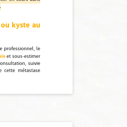
.
h
ou kyste au
e professionnel, le
ale
et sous-estimer
onsultation, suivie
e cette métastase