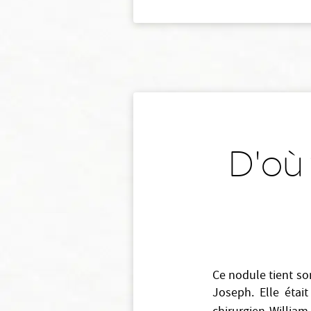
D'où 
Ce nodule tient so
Joseph. Elle étai