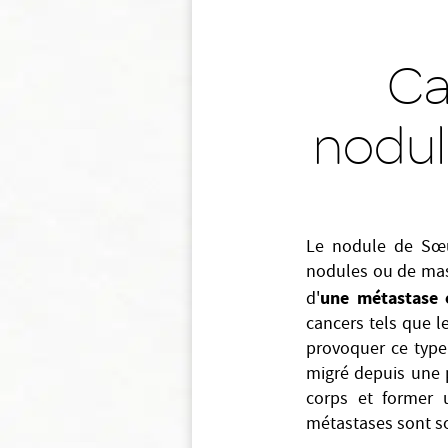
Ca
nodul
Le nodule de Sœu
nodules ou de mass
une métastase 
d'
cancers tels que l
provoquer ce type
migré depuis une p
corps et former u
métastases sont so