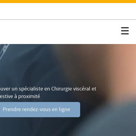
Prendre rendez-vous en ligne
Nx:s
uver un spécialiste en Chirurgie viscéral et
estive à proximité
Prendre rendez-vous en ligne