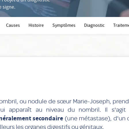
 l'objet d'un diagnostic
e signe.
Causes
Histoire
Symptômes
Diagnostic
Traitem
ombril, ou nodule de sœur Marie-Joseph, prend
ui apparaît au niveau du nombril. Il s'agi
néralement secondaire
(une métastase), d'un 
illeurs les organes digestifs ou génitaux.