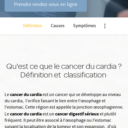
Prendre rendez-vous en ligne
Définition
Causes
Symptômes
Nx:Afficher m
Qu'est ce que le cancer du cardia ?
Définition et classification
cancer du cardia
Le
est un cancer qui se développe au niveau
du cardia, l'orifice faisant le lien entre l'œsophage et
l'estomac. Cette région est appelée la jonction œsophagienne.
cancer du cardia
cancer digestif
sérieux
Le
est un
et plutôt
fréquent. Il peut être associé à l'œsophage ou l'estomac
suivant la localisation de la tumeur et son expansion, d'où