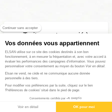
Continuer sans accepter
Traitement associé à
l'Oncologie/Cancérologie
Vos données vous appartiennent
ELSAN utilise sur ce site des cookies destinés à son bon
fonctionnement, à en mesurer la fréquentation et, avec votre accord à
Chimiothérapie
évaluer les performances des campagnes d’information. Vous pouvez
personnaliser votre consentement au moyen du bouton
Voir en détail
.
Elsan ne vend, ne cède et ne communique aucune donnée
personnelle à des tiers.
Pour modifier vos préférences par la suite, cliquez sur le lien
'Préférences de cookies' situé dans le pied de page.
Consentements certifiés par
Contactez-nous
Rendez-vous
Paiement
Examens associés à
Voir en détail
OK pour moi