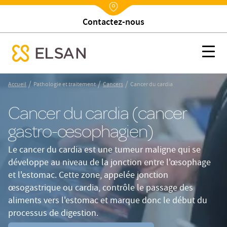
Trouver un établissement
Nx:Annuaire
Cancer du cardia
Nx:s
se menu mobile
Nx:Aller
/
/
/
Accueil
Pathologie et traitement
Cancers
Cancer du cardia
au
contenu
Cancer du cardia (cancer
principal
gastro-œsophagien)
Le cancer du cardia est une tumeur maligne qui se
développe au niveau de la jonction entre l'œsophage
et l'estomac. Cette zone, appelée jonction
œsogastrique ou cardia, contrôle le passage des
aliments vers l'estomac et marque donc le début du
processus de digestion.