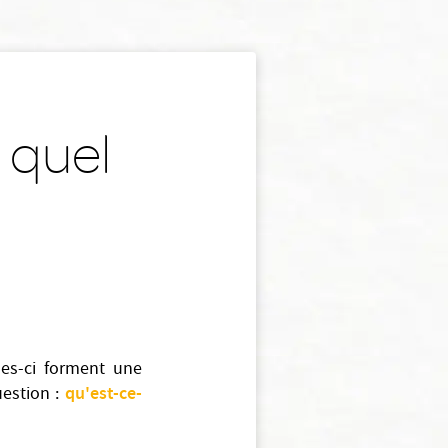
 quel
lles-ci forment une
qu'est-ce-
uestion :