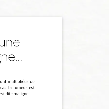
 une
ne...
sont multipliées de
 cas la tumeur est
est dite maligne.