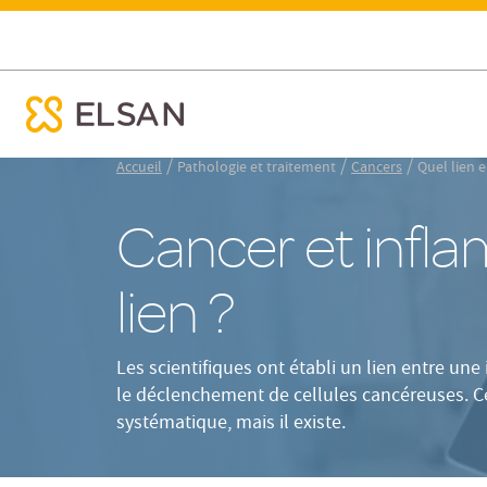
Quel lien ?
Quel lien entre inflammation et cancer ?
ose menu mobile
Nx:Aller
/
/
/
Accueil
Pathologie et traitement
Cancers
Quel lien 
au
contenu
Cancer et infla
principal
lien ?
Les scientifiques ont établi un lien entre un
le déclenchement de cellules cancéreuses. Ce
systématique, mais il existe.