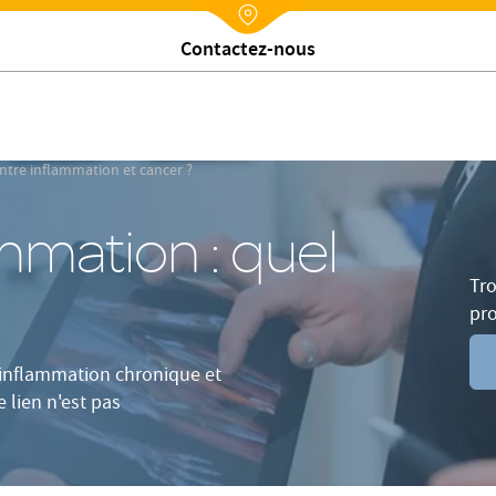
Tumeur
Causes
Chiffres
Actualités
Nx:Annuaire
Contactez-nous
entre inflammation et cancer ?
mmation : quel
Tro
pr
e inflammation chronique et
 lien n'est pas